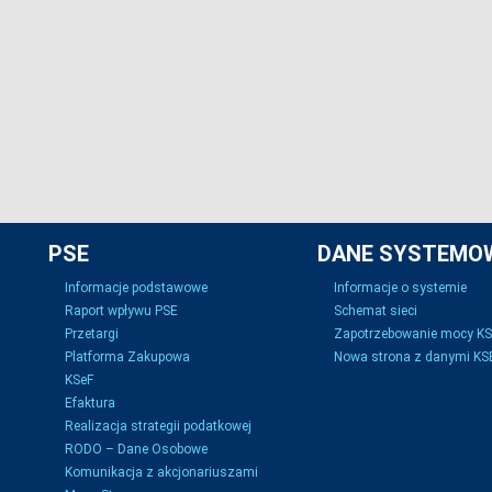
PSE
DANE SYSTEMO
Informacje podstawowe
Informacje o systemie
Raport wpływu PSE
Schemat sieci
Przetargi
Zapotrzebowanie mocy K
Platforma Zakupowa
Nowa strona z danymi KSE
KSeF
Efaktura
Realizacja strategii podatkowej
RODO – Dane Osobowe
Komunikacja z akcjonariuszami