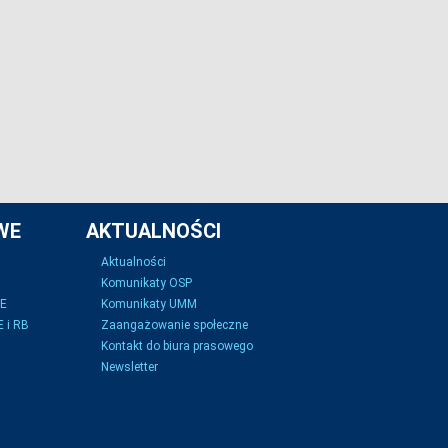
WE
AKTUALNOŚCI
Aktualności
Komunikaty OSP
SE
Komunikaty UMM
 i RB
Zaangażowanie społeczne
Kontakt do biura prasowego
Newsletter