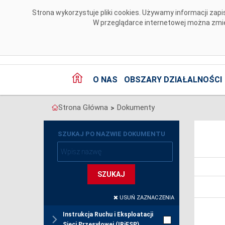
Przejdź do komentarzy
Strona wykorzystuje pliki cookies. Używamy informacji za
W przeglądarce internetowej można zmien
O NAS
OBSZARY DZIAŁALNOŚCI
Strona Główna
Dokumenty
>
SZUKAJ PO NAZWIE DOKUMENTU
SZUKAJ
USUŃ ZAZNACZENIA
Instrukcja Ruchu i Eksploatacji
Sieci Przesyłowej (IRiESP)