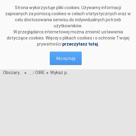
Przejdź do komentarzy
Strona wykorzystuje pliki cookies. Używamy informacji
zapisanych za pomocą cookies w celach statystycznych oraz w
celu dostosowania serwisu do indywidualnych potrzeb
użytkowników.
W przeglądarce internetowej można zmienić ustawienia
dotyczące cookies. Więcej o plikach cookies i o ochronie Twojej
prywatności
przeczytasz tutaj
.
Akceptuję
Obszary działalności
OIRE
Wykaz podmiotów rynku energii elektrycznej
>
>