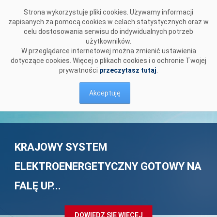
Przejdź do komentarzy
Strona wykorzystuje pliki cookies. Używamy informacji
zapisanych za pomocą cookies w celach statystycznych oraz w
celu dostosowania serwisu do indywidualnych potrzeb
użytkowników.
W przeglądarce internetowej można zmienić ustawienia
dotyczące cookies. Więcej o plikach cookies i o ochronie Twojej
prywatności
przeczytasz tutaj
.
Akceptuję
AKTUALIZACJA STRATEGII
KRAJOWY SYSTEM
MAPRE - PREZENTACJA I NAGRANIE
MONITOROWANIA RYNKU
ELEKTROENERGETYCZNY GOTOWY NA
ZE SPOTKANIA
BILANSUJĄ...
FALĘ UP...
DOWIEDZ SIĘ WIĘCEJ
DOWIEDZ SIĘ WIĘCEJ
DOWIEDZ SIĘ WIĘCEJ