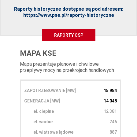
Raporty historyczne dostępne są pod adresem:
https://www.pse.pl/raporty-historyczne
RAPORTY OSP
MAPA KSE
Mapa prezentuje planowe i chwilowe
przepływy mocy na przekrojach handlowych
ZAPOTRZEBOWANIE [MW]
15 984
GENERACJA [MW]
14 048
el. cieplne
12 381
el. wodne
746
el. wiatrowe lądowe
887