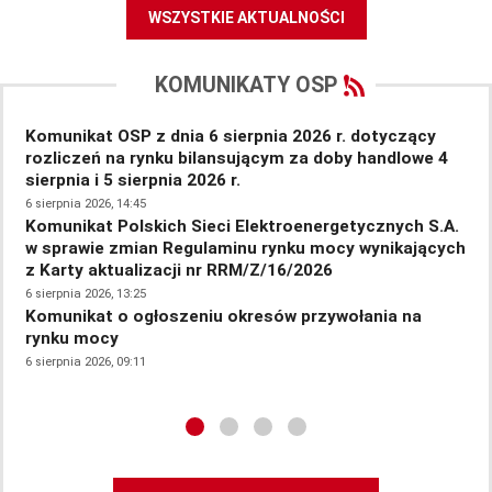
WSZYSTKIE AKTUALNOŚCI
KOMUNIKATY OSP
Komunikat OSP z dnia 6 sierpnia 2026 r. dotyczący
Pr
rozliczeń na rynku bilansującym za doby handlowe 4
sp
sierpnia i 5 sierpnia 2026 r.
5 si
Ko
6 sierpnia 2026, 14:45
Komunikat Polskich Sieci Elektroenergetycznych S.A.
re
w sprawie zmian Regulaminu rynku mocy wynikających
fot
z Karty aktualizacji nr RRM/Z/16/2026
5 si
Ko
6 sierpnia 2026, 13:25
Komunikat o ogłoszeniu okresów przywołania na
re
rynku mocy
dni
6 sierpnia 2026, 09:11
5 si