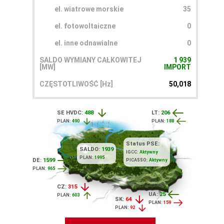
el. wiatrowe morskie
35
el. fotowoltaiczne
0
el. inne odnawialne
0
SALDO WYMIANY CAŁKOWITEJ
1 939
[MW]
IMPORT
CZĘSTOTLIWOŚĆ [Hz]
50,018
SE HVDC:
488
LT:
206
PLAN:
490
PLAN:
188
Status PSE:
SALDO:
1939
IGCC:
Aktywny
PLAN:
1995
DE:
1599
PICASSO:
Aktywny
PLAN:
965
CZ:
315
UA:
25
PLAN:
603
SK:
64
PLAN:
159
PLAN:
92