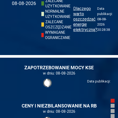
ZALECANE
08-08-2026
UŻYTKOWANIE
Dlaczego
Data
NORMALNE
warto
publikacji:
UŻYTKOWANIE
oszczędzać
08-08-
ZALECANE
energię
2026
OSZCZĘDZANIE
elektryczną?
20:28:38
WYMAGANE
OGRANICZANIE
ZAPOTRZEBOWANIE MOCY KSE
w dniu:
08-08-2026
Data publikacji:
CENY I NIEZBILANSOWANIE NA RB
w dniu:
08-08-2026