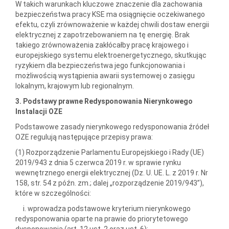
W takich warunkach kluczowe znaczenie dla zachowania
bezpieczeństwa pracy KSE ma osiągnięcie oczekiwanego
efektu, czyli zrównoważenie w każdej chwili dostaw energii
elektrycznej z zapotrzebowaniem na tę energię. Brak
takiego zrównoważenia zakłócałby pracę krajowego i
europejskiego systemu elektroenergetycznego, skutkując
ryzykiem dla bezpieczeństwa jego funkcjonowania i
możliwością wystąpienia awarii systemowej o zasięgu
lokalnym, krajowym lub regionalnym.
3. Podstawy prawne Redysponowania Nierynkowego
Instalacji OZE
Podstawowe zasady nierynkowego redysponowania źródeł
OZE regulują następujące przepisy prawa:
(1) Rozporządzenie Parlamentu Europejskiego i Rady (UE)
2019/943 z dnia 5 czerwca 2019 r. w sprawie rynku
wewnętrznego energii elektrycznej (Dz. U. UE. L. z 2019 r. Nr
158, str. 54 z późn. zm.; dalej „rozporządzenie 2019/943”),
które w szczególności:
i. wprowadza podstawowe kryterium nierynkowego
redysponowania oparte na prawie do priorytetowego
dysponowania (art. 12 ust. 2 oraz ust. 6);