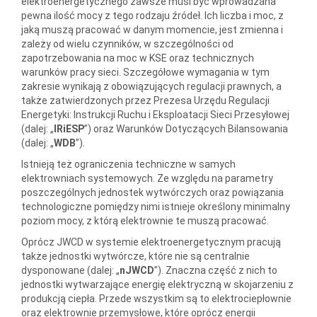
elektroenergetycznego zawsze musi być wprowadzana
pewna ilość mocy z tego rodzaju źródeł. Ich liczba i moc, z
jaką muszą pracować w danym momencie, jest zmienna i
zależy od wielu czynników, w szczególności od
zapotrzebowania na moc w KSE oraz technicznych
warunków pracy sieci. Szczegółowe wymagania w tym
zakresie wynikają z obowiązujących regulacji prawnych, a
także zatwierdzonych przez Prezesa Urzędu Regulacji
Energetyki: Instrukcji Ruchu i Eksploatacji Sieci Przesyłowej
(dalej: „
IRiESP
”) oraz Warunków Dotyczących Bilansowania
(dalej: „
WDB
”).
Istnieją też ograniczenia techniczne w samych
elektrowniach systemowych. Ze względu na parametry
poszczególnych jednostek wytwórczych oraz powiązania
technologiczne pomiędzy nimi istnieje określony minimalny
poziom mocy, z którą elektrownie te muszą pracować.
Oprócz JWCD w systemie elektroenergetycznym pracują
także jednostki wytwórcze, które nie są centralnie
dysponowane (dalej: „
nJWCD
”). Znaczna część z nich to
jednostki wytwarzające energię elektryczną w skojarzeniu z
produkcją ciepła. Przede wszystkim są to elektrociepłownie
oraz elektrownie przemysłowe, które oprócz energii