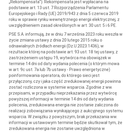
„Rekompensata”). Rekompensata jest wypłacana na
podstawie art. 13 ust. 7 Rozporządzenia Parlamentu
Europejskiego i Rady (UE) 2019/943 z dnia 5 czerwca 2019
roku w sprawie rynku wewnętrznego energii elektrycznej, z
uwzględnieniem zasad określonych w art. 30 ust. 5 i 6 PE.
PSE S.A. informują, że w dniu 7 września 2023 roku weszła w
życie zmiana ustawy z dnia 20 lutego 2015 roku o
odnawialnych źródłach energii (Dz.U.2023.1436), w
rezultacie której na podstawie art. 93 ust. 18 tej ustawy, z
zastrzeżeniem ustępu 19, wytwórca ma obowiązek w
terminie 14 dni od daty wydania polecenia (o którym mowa
w art. 9c ust. 7a lub 7b ustawy - Prawo energetyczne)
poinformowania operatora, do którego sieci jest
przyłączony, czy i jaka część zredukowanej energii powinna
zostać rozliczona w systemie wsparcia. Zgodnie z ww.
przepisami, w przypadku nieprzekazania przez wytwórcę
powyższej informacji w terminie 14 dni od daty wydania
polecenia, zredukowana energia nie zostanie zaliczona do
realizacji zobowiązania wynikającego z aukcyjnego systemu
wsparcia. W związku z powyższym, brak przekazania ww.
informacji w ustawowym terminie będzie skutkował tym, że
zredukowana energia nie zostanie uwzględniona w