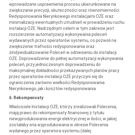
wprowadzane usprawnienia procesu ukierunkowane na
zwiększanie precyzji, skuteczności oraz równomierności
Redysponowania Nierynkowego instalacjami OZE oraz
minimalizacji ewentualnych utrudnień w prowadzeniu ruchu
instalacji OZE. Nadrzędnym celem w tym zakresie jest
rozszerzenie automatyzacji wykonywania poleceń
wydawanych przez operatorów systemu, co pozwoli na
zwiększenie trafności redysponowania oraz
zindywidualizowanie Poleceń w odniesieniu do instalacji
OZE. Doprowadzenie do pełnej automatyzacji wykonywania
poleceń, przy jednoczesnym doprowadzeniu do
maksymalnej dokładności przekazywanych planów pracy
przez operatorów instalacji OZE przyczyni się do
ograniczenia zarówno wielkości Redysponowania
Nierynkowego, jak i kosztów redysponowania.
6. Rekompensaty
Właściciele Instalacji OZE, którzy zrealizowali Polecenia,
mają prawo do rekompensaty finansowej z tytułu
niewyprodukowania energii elektrycznej w ilości, w jakiej
zostałaby ona wyprodukowana w okresie Polecenia
wydanego przez operatora systemu (dalej: