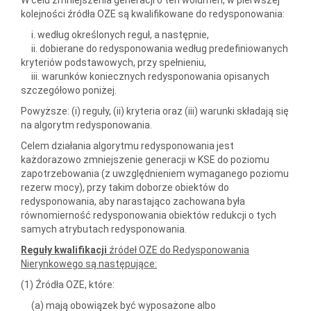
kolejności źródła OZE są kwalifikowane do redysponowania:
i. według określonych reguł, a następnie,
ii. dobierane do redysponowania według predefiniowanych
kryteriów podstawowych, przy spełnieniu,
iii. warunków koniecznych redysponowania opisanych
szczegółowo poniżej.
Powyższe: (i) reguły, (ii) kryteria oraz (iii) warunki składają się
na algorytm redysponowania.
Celem działania algorytmu redysponowania jest
każdorazowo zmniejszenie generacji w KSE do poziomu
zapotrzebowania (z uwzględnieniem wymaganego poziomu
rezerw mocy), przy takim doborze obiektów do
redysponowania, aby narastająco zachowana była
równomierność redysponowania obiektów redukcji o tych
samych atrybutach redysponowania.
Reguły kwalifikacji
źródeł OZE do Redysponowania
Nierynkowego są następujące:
(1) Źródła OZE, które:
(a) mają obowiązek być wyposażone albo