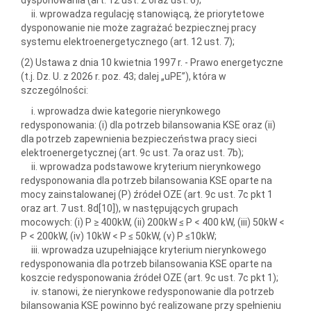
ii. wprowadza regulację stanowiącą, że priorytetowe
dysponowanie nie może zagrażać bezpiecznej pracy
systemu elektroenergetycznego (art. 12 ust. 7);
(2) Ustawa z dnia 10 kwietnia 1997 r. - Prawo energetyczne
(t.j. Dz. U. z 2026 r. poz. 43; dalej „uPE”), która w
szczególności:
i. wprowadza dwie kategorie nierynkowego
redysponowania: (i) dla potrzeb bilansowania KSE oraz (ii)
dla potrzeb zapewnienia bezpieczeństwa pracy sieci
elektroenergetycznej (art. 9c ust. 7a oraz ust. 7b);
ii. wprowadza podstawowe kryterium nierynkowego
redysponowania dla potrzeb bilansowania KSE oparte na
mocy zainstalowanej (P) źródeł OZE (art. 9c ust. 7c pkt 1
oraz art. 7 ust. 8d[10]), w następujących grupach
mocowych: (i) P ≥ 400kW, (ii) 200kW ≤ P < 400 kW, (iii) 50kW <
P < 200kW, (iv) 10kW < P ≤ 50kW, (v) P ≤10kW;
iii. wprowadza uzupełniające kryterium nierynkowego
redysponowania dla potrzeb bilansowania KSE oparte na
koszcie redysponowania źródeł OZE (art. 9c ust. 7c pkt 1);
iv. stanowi, że nierynkowe redysponowanie dla potrzeb
bilansowania KSE powinno być realizowane przy spełnieniu