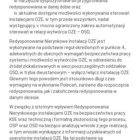
iii. narzędzia dyspozytorskie do przygotowania
redysponowania w danej dobie oraz
iv. aktualnie dostępne możliwości wykonywania sterowań
instalacjami OZE, w tym przede wszystkim, nadal
występujący, v. mocno ograniczony zakres automatyzacji
sterowań w relacji wytwórca OZE – OSD,
Redysponowanie Nierynkowe Instalacji OZE jest
wykonywane na podstawie reguł określonych w punkcie 4.,
adekwatnych do obecnych wymagań bezpieczeństwa pracy
systemu i możliwości wytwórców OZE, w odniesieniu do
źródeł zlokalizowanych w sieci poszczególnych oddziałów
OSD, w trybie dwustanowym – wyłącz/włącz instalację OZE.
Głównym tego powodem jest stosunkowo długi czas
wymagany na wykonanie Poleceń, zarówno dla rozpoczęcia
redysponowania, jak i zakończenia redysponowania w
danym okresie.
W związku z istotnym wpływem Redysponowania
Nierynkowego instalacjami OZE na bezpieczeństwo pracy
KSE oraz techniczną i formalną złożonością tego procesu,
OSP oraz OSD na bieżąco analizują wnioski z jego realizacji,
w tym wnioski wynikające z informacji uzyskiwanych od
operatorów instalacji OZE. Na tej podstawie są