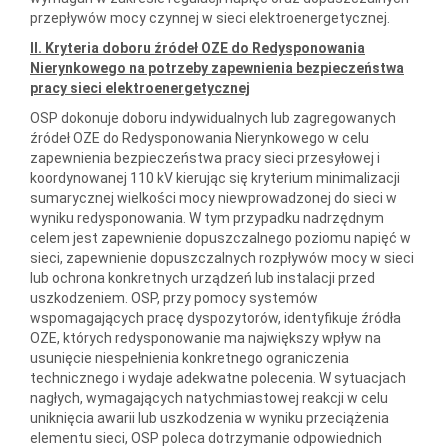
przepływów mocy czynnej w sieci elektroenergetycznej.
II. Kryteria doboru źródeł OZE do Redysponowania
Nierynkowego na potrzeby zapewnienia bezpieczeństwa
pracy sieci elektroenergetycznej
OSP dokonuje doboru indywidualnych lub zagregowanych
źródeł OZE do Redysponowania Nierynkowego w celu
zapewnienia bezpieczeństwa pracy sieci przesyłowej i
koordynowanej 110 kV kierując się kryterium minimalizacji
sumarycznej wielkości mocy niewprowadzonej do sieci w
wyniku redysponowania. W tym przypadku nadrzędnym
celem jest zapewnienie dopuszczalnego poziomu napięć w
sieci, zapewnienie dopuszczalnych rozpływów mocy w sieci
lub ochrona konkretnych urządzeń lub instalacji przed
uszkodzeniem. OSP, przy pomocy systemów
wspomagających pracę dyspozytorów, identyfikuje źródła
OZE, których redysponowanie ma największy wpływ na
usunięcie niespełnienia konkretnego ograniczenia
technicznego i wydaje adekwatne polecenia. W sytuacjach
nagłych, wymagających natychmiastowej reakcji w celu
uniknięcia awarii lub uszkodzenia w wyniku przeciążenia
elementu sieci, OSP poleca dotrzymanie odpowiednich