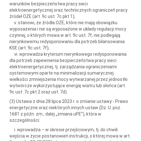
warunków bezpieczeństwa pracy sieci
elektroenergetycznej oraz technicznych ograniczeń pracy
źródeł OZE (art. 9c ust. 7c pkt 1);
v. stanowi, że źródła OZE, które nie mają obowiązku
wyposażenia i nie są wyposażone w układy regulacji mocy
czynnej, o których mowa w art. 9c ust. 7f, nie podlegają
nierynkowemu redysponowaniu dla potrzeb bilansowania
KSE (art. 9c ust. 7f);
vi. wprowadza kryterium nierynkowego redysponowania
dla potrzeb zapewnienia bezpieczeństwa pracy sieci
elektroenergetycznej, tj. zarządzania ograniczeniami
systemowymi oparte na minimalizacji sumarycznej
wielkości zmniejszenia mocy wytwarzanej przez jednostki
wytwórcze wykorzystujące energię wiatru lub słońca (art.
9c ust. 7c pkt 2 oraz ust. 7d).
(3) Ustawa z dnia 28 lipca 2023 r. o zmianie ustawy - Prawo
energetyczne oraz niektórych innych ustaw (Dz. U. poz.
1681 z późn. zm.; dalej „zmiana uPE”), która w
szczególności:
i. wprowadza – w okresie przejściowym, tj. do chwili
wejścia w życie postanowień instrukcji, o której mowa w art.