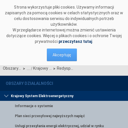
Przejdź do komentarzy
Strona wykorzystuje pliki cookies. Używamy informacji
zapisanych za pomocą cookies w celach statystycznych oraz w
celu dostosowania serwisu do indywidualnych potrzeb
użytkowników.
W przeglądarce internetowej można zmienić ustawienia
dotyczące cookies. Więcej o plikach cookies i o ochronie Twojej
prywatności
przeczytasz tutaj
.
Akceptuję
Obszary działalności
Krajowy System Elektroenergetyczny
Redysponowanie Nierynkowe
>
>
OBSZARY DZIAŁALNOŚCI
Krajowy System Elektroenergetyczny
Informacje o systemie
Plan sieci przesyłowej najwyższych napięć
Usługi przesyłania energii elektrycznej, udział w rynku