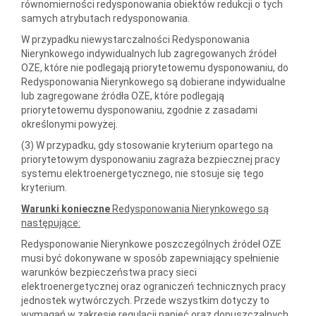
równomierności redysponowania obiektów redukcji o tych
samych atrybutach redysponowania.
W przypadku niewystarczalności Redysponowania
Nierynkowego indywidualnych lub zagregowanych źródeł
OZE, które nie podlegają priorytetowemu dysponowaniu, do
Redysponowania Nierynkowego są dobierane indywidualne
lub zagregowane źródła OZE, które podlegają
priorytetowemu dysponowaniu, zgodnie z zasadami
określonymi powyżej.
(3) W przypadku, gdy stosowanie kryterium opartego na
priorytetowym dysponowaniu zagraża bezpiecznej pracy
systemu elektroenergetycznego, nie stosuje się tego
kryterium.
Warunki konieczne
Redysponowania Nierynkowego są
następujące:
Redysponowanie Nierynkowe poszczególnych źródeł OZE
musi być dokonywane w sposób zapewniający spełnienie
warunków bezpieczeństwa pracy sieci
elektroenergetycznej oraz ograniczeń technicznych pracy
jednostek wytwórczych. Przede wszystkim dotyczy to
wymagań w zakresie regulacji napięć oraz dopuszczalnych