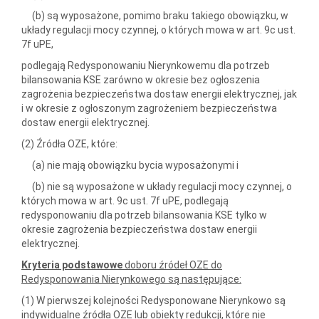
(b) są wyposażone, pomimo braku takiego obowiązku, w
układy regulacji mocy czynnej, o których mowa w art. 9c ust.
7f uPE,
podlegają Redysponowaniu Nierynkowemu dla potrzeb
bilansowania KSE zarówno w okresie bez ogłoszenia
zagrożenia bezpieczeństwa dostaw energii elektrycznej, jak
i w okresie z ogłoszonym zagrożeniem bezpieczeństwa
dostaw energii elektrycznej.
(2) Źródła OZE, które:
(a) nie mają obowiązku bycia wyposażonymi i
(b) nie są wyposażone w układy regulacji mocy czynnej, o
których mowa w art. 9c ust. 7f uPE, podlegają
redysponowaniu dla potrzeb bilansowania KSE tylko w
okresie zagrożenia bezpieczeństwa dostaw energii
elektrycznej.
Kryteria podstawowe
doboru źródeł OZE do
Redysponowania Nierynkowego są następujące:
(1) W pierwszej kolejności Redysponowane Nierynkowo są
indywidualne źródła OZE lub obiekty redukcji, które nie