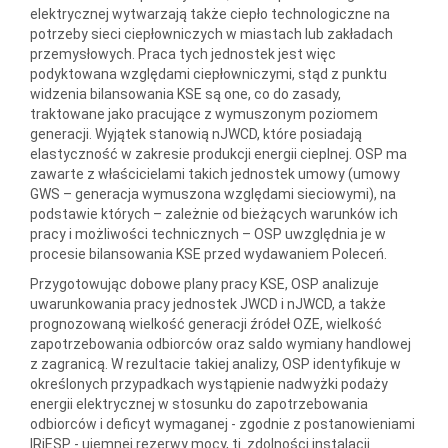
elektrycznej wytwarzają także ciepło technologiczne na
potrzeby sieci ciepłowniczych w miastach lub zakładach
przemysłowych. Praca tych jednostek jest więc
podyktowana względami ciepłowniczymi, stąd z punktu
widzenia bilansowania KSE są one, co do zasady,
traktowane jako pracujące z wymuszonym poziomem
generacji. Wyjątek stanowią nJWCD, które posiadają
elastyczność w zakresie produkcji energii cieplnej. OSP ma
zawarte z właścicielami takich jednostek umowy (umowy
GWS – generacja wymuszona względami sieciowymi), na
podstawie których – zależnie od bieżących warunków ich
pracy i możliwości technicznych – OSP uwzględnia je w
procesie bilansowania KSE przed wydawaniem Poleceń.
Przygotowując dobowe plany pracy KSE, OSP analizuje
uwarunkowania pracy jednostek JWCD i nJWCD, a także
prognozowaną wielkość generacji źródeł OZE, wielkość
zapotrzebowania odbiorców oraz saldo wymiany handlowej
z zagranicą. W rezultacie takiej analizy, OSP identyfikuje w
określonych przypadkach wystąpienie nadwyżki podaży
energii elektrycznej w stosunku do zapotrzebowania
odbiorców i deficyt wymaganej - zgodnie z postanowieniami
IRiESP - ujemnej rezerwy mocy, tj. zdolności instalacji