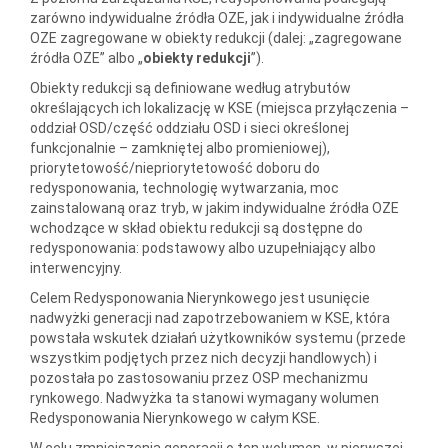
zarówno indywidualne źródła OZE, jak i indywidualne źródła
OZE zagregowane w obiekty redukcji (dalej: „zagregowane
źródła OZE” albo „
obiekty redukcji
”).
Obiekty redukcji są definiowane według atrybutów
określających ich lokalizację w KSE (miejsca przyłączenia –
oddział OSD/część oddziału OSD i sieci określonej
funkcjonalnie – zamkniętej albo promieniowej),
priorytetowość/niepriorytetowość doboru do
redysponowania, technologię wytwarzania, moc
zainstalowaną oraz tryb, w jakim indywidualne źródła OZE
wchodzące w skład obiektu redukcji są dostępne do
redysponowania: podstawowy albo uzupełniający albo
interwencyjny.
Celem Redysponowania Nierynkowego jest usunięcie
nadwyżki generacji nad zapotrzebowaniem w KSE, która
powstała wskutek działań użytkowników systemu (przede
wszystkim podjętych przez nich decyzji handlowych) i
pozostała po zastosowaniu przez OSP mechanizmu
rynkowego. Nadwyżka ta stanowi wymagany wolumen
Redysponowania Nierynkowego w całym KSE.
W celu zmniejszenia generacji o ten wolumen, w pierwszej