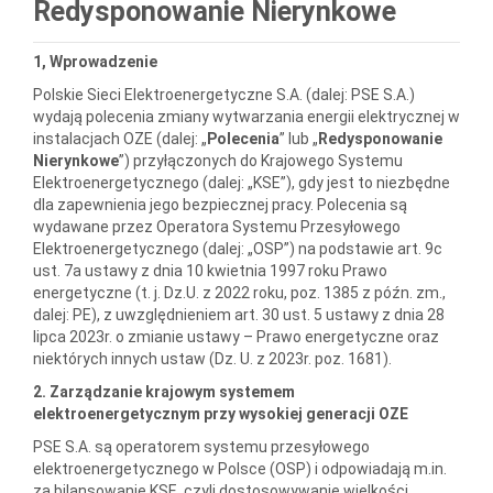
Redysponowanie Nierynkowe
1, Wprowadzenie
Polskie Sieci Elektroenergetyczne S.A. (dalej: PSE S.A.)
wydają polecenia zmiany wytwarzania energii elektrycznej w
instalacjach OZE (dalej: „
Polecenia
” lub „
Redysponowanie
Nierynkowe
”) przyłączonych do Krajowego Systemu
Elektroenergetycznego (dalej: „KSE”), gdy jest to niezbędne
dla zapewnienia jego bezpiecznej pracy. Polecenia są
wydawane przez Operatora Systemu Przesyłowego
Elektroenergetycznego (dalej: „OSP”) na podstawie art. 9c
ust. 7a ustawy z dnia 10 kwietnia 1997 roku Prawo
energetyczne (t. j. Dz.U. z 2022 roku, poz. 1385 z późn. zm.,
dalej: PE), z uwzględnieniem art. 30 ust. 5 ustawy z dnia 28
lipca 2023r. o zmianie ustawy – Prawo energetyczne oraz
niektórych innych ustaw (Dz. U. z 2023r. poz. 1681).
2. Zarządzanie krajowym systemem
elektroenergetycznym przy wysokiej generacji OZE
PSE S.A. są operatorem systemu przesyłowego
elektroenergetycznego w Polsce (OSP) i odpowiadają m.in.
za bilansowanie KSE, czyli dostosowywanie wielkości