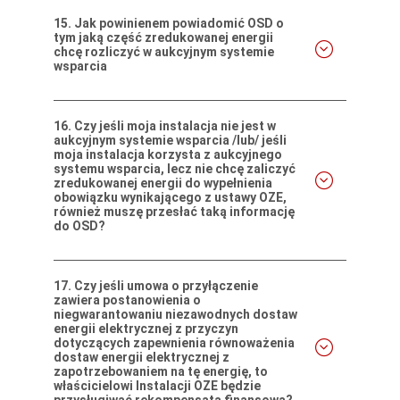
15.
Jak powinienem powiadomić OSD o
tym jaką część zredukowanej energii
chcę rozliczyć w aukcyjnym systemie
wsparcia
16.
Czy jeśli moja instalacja nie jest w
aukcyjnym systemie wsparcia /lub/ jeśli
moja instalacja korzysta z aukcyjnego
systemu wsparcia, lecz nie chcę zaliczyć
zredukowanej energii do wypełnienia
obowiązku wynikającego z ustawy OZE,
również muszę przesłać taką informację
do OSD?
17.
Czy jeśli umowa o przyłączenie
zawiera postanowienia o
niegwarantowaniu niezawodnych dostaw
energii elektrycznej z przyczyn
dotyczących zapewnienia równoważenia
dostaw energii elektrycznej z
zapotrzebowaniem na tę energię, to
właścicielowi Instalacji OZE będzie
przysługiwać rekompensata finansowa?