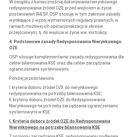
W związku z koniecznością dokonywania nierynkowego
redysponowania źródeł OZE przed wejściem w życie
postanowień IRiESP, OSP stosuje w tym zakresie zasady
wynikające z wyżej wymienionych regulacji prawnych, w
ramach możliwej ich operacjonalizacji w okresie
przejściowym, tj. do wejścia w życie ww. instrukcji.
4. Podstawowe zasady Redysponowania Nierynkowego
OZE
OSP stosuje komplementarne zasady redysponowania dla
celów bilansowania KSE oraz dla celów zarządzania
ograniczeniami systemowymi.
Poniżej przedstawiono:
I. kryteria doboru źródeł OZE do nierynkowego
redysponowania na potrzeby bilansowania KSE;
II. kryteria doboru źródeł OZE do Redysponowania
Nierynkowego na potrzeby zarządzania ograniczeniami
systemowymi w KSE.
I. Kryteria doboru źródeł OZE do Redysponowania
Nierynkowego na potrzeby bilansowania KSE
Z poziomu zarządzania KSE, redysponowaniu podlegają