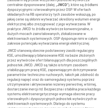
centralnie dysponowane (dalej: „
JWCD
”), które są źródłami
dyspozycyjnymi i sterowalnymi przez OSP. W ofertach
składanych na RB operatorzy tych zasobów wskazują, po
jakiej cenie są skłonni wytwarzać określony wolumen energii
elektrycznej albo zrezygnować z jego wytwarzania. W
praktyce JWCD to źródła wytwórcze konwencjonalne, o
dużych mocach zainstalowanych, zlokalizowane w
elektrowniach systemowych. OSP dysponuje nimi w całym
zakresie potencjału wytwarzania energii elektrycznej.
JWCD stanowią obecnie podstawowy zasób regulacyjny
KSE, umożliwiający bilansowanie KSE na bazie złożonych
przez wytwórców ofert bilansujących dla poszczególnych
jednostek JWCD. JWCD są także istotnym zasobem
stabilizującym pracę KSE, zapewniającym dotrzymywanie
parametrów techniczno-ruchowych, takich jak zdolność do
regulacji napięć oraz do samoregulacji systemu poprzez
utrzymywanie i aktywowanie rezerwy pierwotnej, wtórnej,
dostarczanie inercji itd. Bezpieczna i stabilna praca każdego
systemu elektroenergetycznego wymaga obecnie pracy
sterowalnych i dyspozycyjnych jednostek wytwórczych w
elektrowniach systemowych. Dlatego do systemu