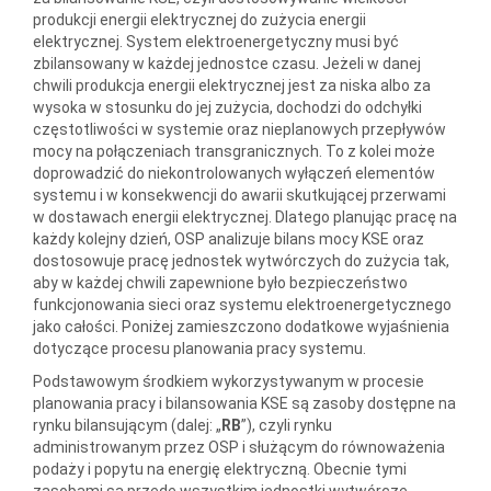
produkcji energii elektrycznej do zużycia energii
elektrycznej. System elektroenergetyczny musi być
zbilansowany w każdej jednostce czasu. Jeżeli w danej
chwili produkcja energii elektrycznej jest za niska albo za
wysoka w stosunku do jej zużycia, dochodzi do odchyłki
częstotliwości w systemie oraz nieplanowych przepływów
mocy na połączeniach transgranicznych. To z kolei może
doprowadzić do niekontrolowanych wyłączeń elementów
systemu i w konsekwencji do awarii skutkującej przerwami
w dostawach energii elektrycznej. Dlatego planując pracę na
każdy kolejny dzień, OSP analizuje bilans mocy KSE oraz
dostosowuje pracę jednostek wytwórczych do zużycia tak,
aby w każdej chwili zapewnione było bezpieczeństwo
funkcjonowania sieci oraz systemu elektroenergetycznego
jako całości. Poniżej zamieszczono dodatkowe wyjaśnienia
dotyczące procesu planowania pracy systemu.
Podstawowym środkiem wykorzystywanym w procesie
planowania pracy i bilansowania KSE są zasoby dostępne na
rynku bilansującym (dalej: „
RB
”), czyli rynku
administrowanym przez OSP i służącym do równoważenia
podaży i popytu na energię elektryczną. Obecnie tymi
zasobami są przede wszystkim jednostki wytwórcze