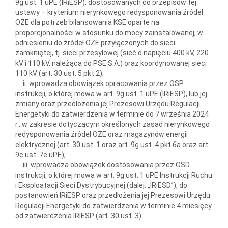
9g ust. 1 uPE (IRiESP), dostosowanych do przepisów tej
ustawy – kryterium nierynkowego redysponowania źródeł
OZE dla potrzeb bilansowania KSE oparte na
proporcjonalności w stosunku do mocy zainstalowanej, w
odniesieniu do źródeł OZE przyłączonych do sieci
zamkniętej, tj. sieci przesyłowej (sieć o napięciu 400 kV, 220
kV i 110 kV, należąca do PSE S.A.) oraz koordynowanej sieci
110 kV (art. 30 ust. 5 pkt 2);
ii. wprowadza obowiązek opracowania przez OSP
instrukcji, o której mowa w art. 9g ust. 1 uPE (IRiESP), lub jej
zmiany oraz przedłożenia jej Prezesowi Urzędu Regulacji
Energetyki do zatwierdzenia w terminie do 7 września 2024
r., w zakresie dotyczącym określonych zasad nierynkowego
redysponowania źródeł OZE oraz magazynów energii
elektrycznej (art. 30 ust. 1 oraz art. 9g ust. 4 pkt 6a oraz art.
9c ust. 7e uPE);
iii. wprowadza obowiązek dostosowania przez OSD
instrukcji, o której mowa w art. 9g ust. 1 uPE Instrukcji Ruchu
i Eksploatacji Sieci Dystrybucyjnej (dalej: „IRiESD”), do
postanowień IRiESP oraz przedłożenia jej Prezesowi Urzędu
Regulacji Energetyki do zatwierdzenia w terminie 4 miesięcy
od zatwierdzenia IRiESP (art. 30 ust. 3).