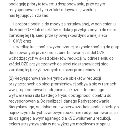
podlegają priorytetowemu dysponowaniu, przy czym
redysponowanie tych źródeł odbywa się według
następujących zasad:
i. proporcjonalnie do mocy zainstalowanej, w odniesieniu
do źródeł OZE lub obiektów redukcji przyłączonych do sieci
zamkniętej (tj. sieci przesyłowej i koordynowanej sieci
110 kV) oraz
ii. według kolejności wyznaczonej przynależnością do grup
definiowanych przez moc zainstalowaną źródeł OZE,
wchodzących w skład obiektów redukcji, w odniesieniu do
źródeł OZE przyłączonych do sieci niestanowiącej sieci
zamkniętej (przyłączonych do sieci promieniowej).
(2) Redysponowanie Nierynkowe obiektów redukcji
przyłączonych do sieci promieniowej odbywa się w ramach
ww. grup mocowych, odrębnie dla każdej technologii
wytwarzania i dla każdego trybu dostępności obiektu do
redysponowania. Do realizacji danego Redysponowania
Nierynkowego, są dobierane w pierwszej kolejności obiekty o
najniższym dotychczasowym poziomie redysponowania, aż
do osiągnięcia wymaganego dla KSE wolumenu redukcji,
celem utrzymywania w najwyższym możliwym stopniu