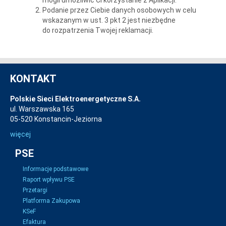
mogli umożliwić Ci korzystanie z Aplikacji.
Podanie przez Ciebie danych osobowych w celu
wskazanym w ust. 3 pkt 2 jest niezbędne
do rozpatrzenia Twojej reklamacji.
KONTAKT
Polskie Sieci Elektroenergetyczne S.A.
ul. Warszawska 165
05-520 Konstancin-Jeziorna
więcej
PSE
Informacje podstawowe
Raport wpływu PSE
Przetargi
Platforma Zakupowa
KSeF
Efaktura