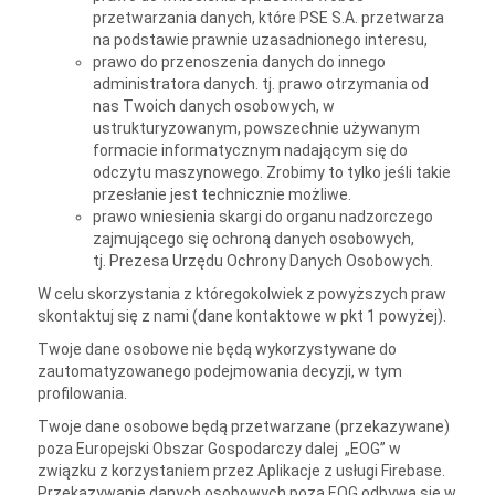
przetwarzania danych, które PSE S.A. przetwarza
na podstawie prawnie uzasadnionego interesu,
prawo do przenoszenia danych do innego
administratora danych. tj. prawo otrzymania od
nas Twoich danych osobowych, w
ustrukturyzowanym, powszechnie używanym
formacie informatycznym nadającym się do
odczytu maszynowego. Zrobimy to tylko jeśli takie
przesłanie jest technicznie możliwe.
prawo wniesienia skargi do organu nadzorczego
zajmującego się ochroną danych osobowych,
tj. Prezesa Urzędu Ochrony Danych Osobowych.
W celu skorzystania z któregokolwiek z powyższych praw
skontaktuj się z nami (dane kontaktowe w pkt 1 powyżej).
Twoje dane osobowe nie będą wykorzystywane do
zautomatyzowanego podejmowania decyzji, w tym
profilowania.
Twoje dane osobowe będą przetwarzane (przekazywane)
poza Europejski Obszar Gospodarczy dalej „EOG” w
związku z korzystaniem przez Aplikacje z usługi Firebase.
Przekazywanie danych osobowych poza EOG odbywa się w