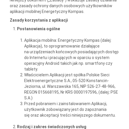
Niniejszy dokument („Zasady”) wskazuje zasady działania
oraz zasady ochrony danych osobowych użytkowników
aplikacji mobilnej Energetyczny Kompas.
Zasady korzystania z aplikacji
Postanowienia ogólne
Aplikacja mobilna: Energetyczny Kompas (dalej:
Aplikacja), to oprogramowanie działające
na urządzeniach końcowych posiadających dostęp
do Internetu i pracujących w oparciu o system
operacyjny Android takich jak np. smartfony czy
tablety.
Właścicielem Aplikacji jest spółka Polskie Sieci
Elektroenergetyczne S.A., 05-520 Konstancin-
Jeziorna, ul. Warszawska 165, NIP 526-27-48-966,
REGON 015668195, Nr KRS 0000197596, (dalej
:
PSE
S.A.)
Przed pobraniem i zainstalowaniem Aplikacji,
użytkownik zobowiązany jest do zapoznania
się oraz akceptacji treści niniejszego dokumentu.
Rodzaj i zakres świadczonych usług