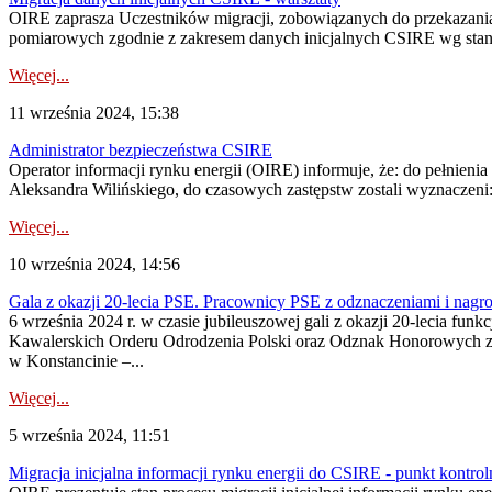
OIRE zaprasza Uczestników migracji, zobowiązanych do przekazania
pomiarowych zgodnie z zakresem danych inicjalnych CSIRE wg stanu 
Więcej...
11 września 2024, 15:38
Administrator bezpieczeństwa CSIRE
Operator informacji rynku energii (OIRE) informuje, że: do pełnie
Aleksandra Wilińskiego, do czasowych zastępstw zostali wyznaczen
Więcej...
10 września 2024, 14:56
Gala z okazji 20-lecia PSE. Pracownicy PSE z odznaczeniami i nagr
6 września 2024 r. w czasie jubileuszowej gali z okazji 20-lecia f
Kawalerskich Orderu Odrodzenia Polski oraz Odznak Honorowych za
w Konstancinie –...
Więcej...
5 września 2024, 11:51
Migracja inicjalna informacji rynku energii do CSIRE - punkt kontrol