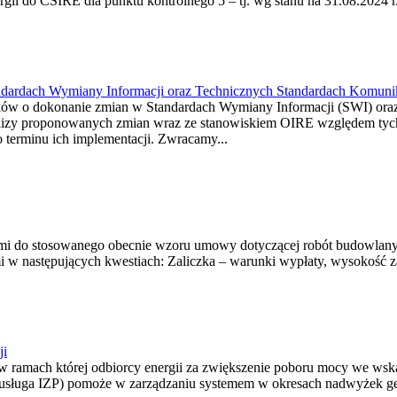
ergii do CSIRE dla punktu kontrolnego 5 – tj. wg stanu na 31.08.2024 r.
dardach Wymiany Informacji oraz Technicznych Standardach Komunik
osków o dokonanie zmian w Standardach Wymiany Informacji (SWI) or
nalizy proponowanych zmian wraz ze stanowiskiem OIRE względem tyc
terminu ich implementacji. Zwracamy...
ami do stosowanego obecnie wzoru umowy dotyczącej robót budowlanyc
 następujących kwestiach: Zaliczka – warunki wypłaty, wysokość zali
ji
 w ramach której odbiorcy energii za zwiększenie poboru mocy we ws
(usługa IZP) pomoże w zarządzaniu systemem w okresach nadwyżek ge