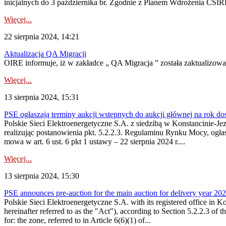
inicjalnych do 3 października br. Zgodnie z Planem Wdrożenia CSIRE
Więcej...
22 sierpnia 2024, 14:21
Aktualizacja QA Migracji
OIRE informuje, iż w zakładce „ QA Migracja ” została zaktualizowan
Więcej...
13 sierpnia 2024, 15:31
PSE ogłaszają terminy aukcji wstępnych do aukcji głównej na rok d
Polskie Sieci Elektroenergetyczne S.A. z siedzibą w Konstancinie-Jezi
realizując postanowienia pkt. 5.2.2.3. Regulaminu Rynku Mocy, ogłas
mowa w art. 6 ust. 6 pkt 1 ustawy – 22 sierpnia 2024 r....
Więcej...
13 sierpnia 2024, 15:30
PSE announces pre-auction for the main auction for delivery year 2029 
Polskie Sieci Elektroenergetyczne S.A. with its registered office in 
hereinafter referred to as the "Act"), according to Section 5.2.2.3 of
for: the zone, referred to in Article 6(6)(1) of...