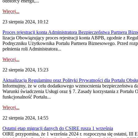
odbiorcy energii,...
Więcej...
23 sierpnia 2024, 10:12
Proces rejestracji konta Administratora Bezpieczeństwa Partnera Bi
lizacja Obowiązujący proces rejestracji konta ABPB, zgodnie z Reg
Podręczniku Użytkownika Portalu Partnera Biznesowego. Przed rozp
pełnienia roli Administratora...
Więcej...
22 sierpnia 2024, 15:23
Aktualizacja Regulaminu oraz Polityki Prywatności dla Portalu Obsłu
Informujmy, że w celu dodatkowego wzmocnienia bezpieczeństwa dany
Warunki świadczenia Usługi oraz § 7. Zasady korzystania z Portal
funkcjonalność Portalu...
Więcej...
22 sierpnia 2024, 14:55
Ostatni etap migracji danych do CSIRE rusza 1 września
OIRE przypomina, że 1 września 2024 r. rozpoczyna się ostatni, II