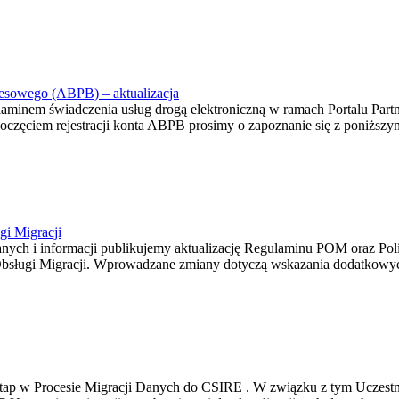
znesowego (ABPB) – aktualizacja
ulaminem świadczenia usług drogą elektroniczną w ramach Portalu Par
oczęciem rejestracji konta ABPB prosimy o zapoznanie się z poniżs
gi Migracji
ch i informacji publikujemy aktualizację Regulaminu POM oraz Polit
u Obsługi Migracji. Wprowadzane zmiany dotyczą wskazania dodatkowy
I Etap w Procesie Migracji Danych do CSIRE . W związku z tym Uczest