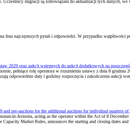
 Uczestnicy migracji są zobowiązani do aktualizacji tych danych, we
a lista najczęstszych pytań i odpowiedzi. W przypadku wątpliwości pr
ostaw 2029 oraz aukcji wstępnych do aukcji dodatkowych na poszczeg
ornie, pełniące rolę operatora w rozumieniu ustawy z dnia 8 grudnia 20
zają odpowiednio daty i godziny rozpoczęcia i zakończenia aukcji wstę
and pre-auctions for the additional auctions for individual quarters of
Konstancin-Jeziorna, acting as the operator within the Act of 8 Decembe
 the Capacity Market Rules, announces the starting and closing dates and 