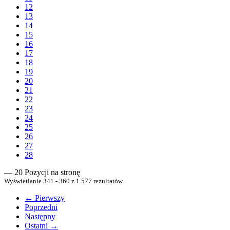
12
13
14
15
16
17
18
19
20
21
22
23
24
25
26
27
28
— 20 Pozycji na stronę
Wyświetlanie 341 - 360 z 1 577 rezultatów.
← Pierwszy
Poprzedni
Następny
Ostatni →