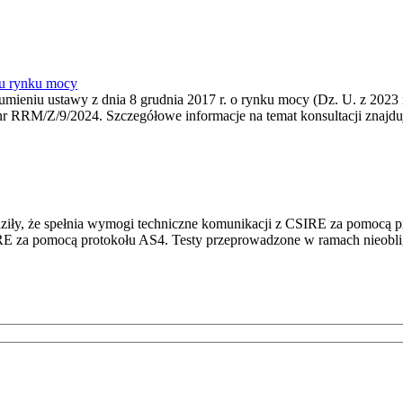
nu rynku mocy
zumieniu ustawy z dnia 8 grudnia 2017 r. o rynku mocy (Dz. U. z 2023 r
r RRM/Z/9/2024. Szczegółowe informacje na temat konsultacji znajdują
dziły, że spełnia wymogi techniczne komunikacji z CSIRE za pomocą p
IRE za pomocą protokołu AS4. Testy przeprowadzone w ramach nieoblig