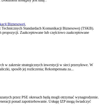
 Dokument dostępny jest tutaj .
acji Biznesowej.
az Technicznych Standardach Komunikacji Biznesowej (TSKB).
h propozycji. Zaakceptowane lub częściowo zaakceptowane
h w zakresie strategicznych inwestycji w sieci przesyłowe. W
czki, sposób jej rozliczenia; Rekompensata za...
kazanych przez PSE okresach będą mogli otrzymać wynagrodzenie.
neracji ponad zapotrzebowanie. Usługę IZP mogą świadczyć