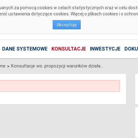
pisanych za pomocą cookies w celach statystycznych oraz w celu dos
ić ustawienia dotyczące cookies. Więcej o plikach cookies i o ochro
Akceptuję
DANE SYSTEMOWE
KONSULTACJE
INWESTYCJE
DOKU
wne
Konsultacje ws. propozycji warunków działania w charakterze dostawców usług w zakresie odbudowy opracowanych na podstawie Rozporządzenia Komisji (UE) 2017/2196 z dnia 24 listopada 2017 r. ustanawiającego kodeks sieci dotyczący stanu zagrożenia i stanu odbudowy systemów elektroenergetycznych (Kodeks NC ER).
>