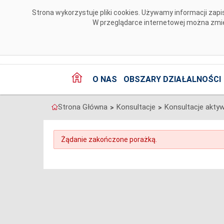
Przejdź do komentarzy
Strona wykorzystuje pliki cookies. Używamy informacji za
W przeglądarce internetowej można zmien
O NAS
OBSZARY DZIAŁALNOŚCI
Strona Główna
Konsultacje
Konsultacje akty
>
>
Żądanie zakończone porażką.