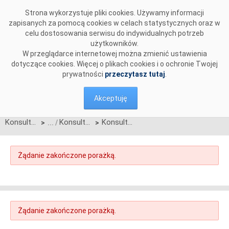
Przejdź do komentarzy
Strona wykorzystuje pliki cookies. Używamy informacji
zapisanych za pomocą cookies w celach statystycznych oraz w
celu dostosowania serwisu do indywidualnych potrzeb
użytkowników.
W przeglądarce internetowej można zmienić ustawienia
dotyczące cookies. Więcej o plikach cookies i o ochronie Twojej
prywatności
przeczytasz tutaj
.
Akceptuję
Konsultacje
Konsultacje aktywne
Konsultacje wymogów dot. systemów HVDC
>
>
Żądanie zakończone porażką.
Żądanie zakończone porażką.