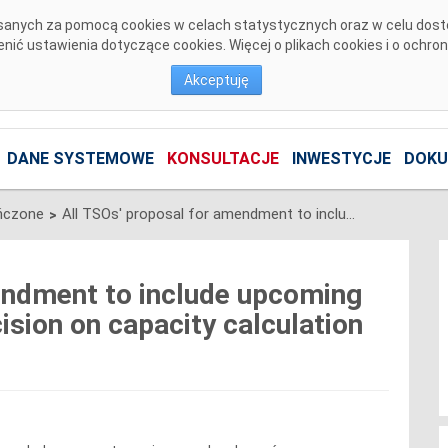
pisanych za pomocą cookies w celach statystycznych oraz w celu dos
ić ustawienia dotyczące cookies. Więcej o plikach cookies i o ochro
Akceptuję
DANE SYSTEMOWE
KONSULTACJE
INWESTYCJE
DOKU
ńczone
All TSOs' proposal for amendment to include upcoming interconnections in the decision on capacity calculation regions
>
endment to include upcoming
ision on capacity calculation