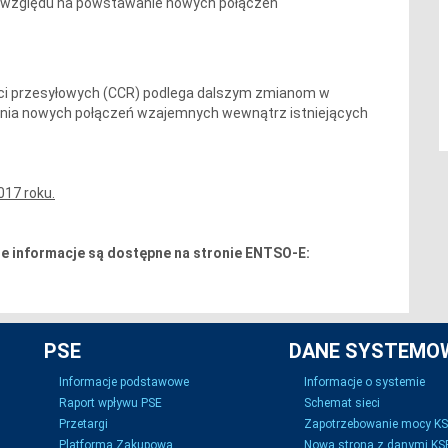
ze względu na powstawanie nowych połączeń
ci przesyłowych (CCR) podlega dalszym zmianom w
nia nowych połączeń wzajemnych wewnątrz istniejących
017 roku.
ne informacje są dostępne na stronie ENTSO-E:
PSE
DANE SYSTEMO
Informacje podstawowe
Informacje o systemie
Raport wpływu PSE
Schemat sieci
Przetargi
Zapotrzebowanie mocy K
Platforma Zakupowa
Nowa strona z danymi KSE