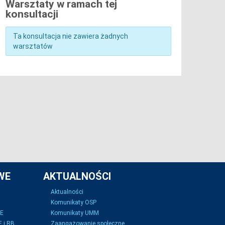
Warsztaty w ramach tej
konsultacji
Ta konsultacja nie zawiera żadnych
warsztatów
WE
AKTUALNOŚCI
Aktualności
Komunikaty OSP
SE
Komunikaty UMM
 i RB
Zaangażowanie społeczne