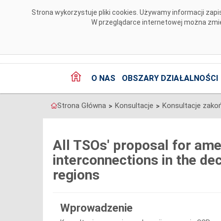
Przejdź do komentarzy
Strona wykorzystuje pliki cookies. Używamy informacji za
W przeglądarce internetowej można zmien
O NAS
OBSZARY DZIAŁALNOŚCI
Strona Główna
Konsultacje
Konsultacje zako
>
>
All TSOs' proposal for am
interconnections in the dec
regions
Wprowadzenie