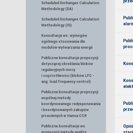
prze
Scheduled Exchanges Calculation
Methodology (DA)
Publ
Scheduled Exchanges Calculation
alar
Methodology (ID)
Konsultacje ws. wymogów
Publ
ogólnego stosowania dla
proc
modułów wytwarzania energii
Publiczne konsultacje propozycji
Kons
dotyczącej określania bloków
regulacyjnych mocy
i częstotliwości (bloków LFC -
Kons
ang. load frequency control)
elek
Publiczne konsultacje propozycji
wspólnej metody
Publ
koordynowanego redysponowania
prze
i koordynowanych zakupów
przeciwnych w Hansa CCR
Opin
Publiczne konsultacje ws.
stac
propozycji metody analizy