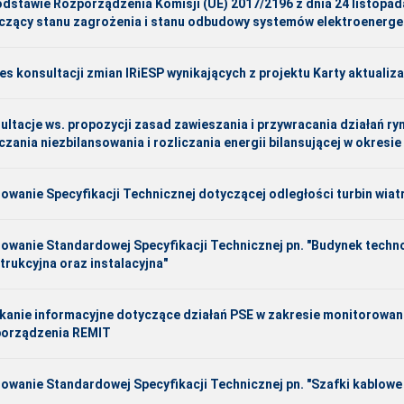
odstawie Rozporządzenia Komisji (UE) 2017/2196 z dnia 24 listopad
czący stanu zagrożenia i stanu odbudowy systemów elektroenerge
es konsultacji zmian IRiESP wynikających z projektu Karty aktualiza
ultacje ws. propozycji zasad zawieszania i przywracania działań 
iczania niezbilansowania i rozliczania energii bilansującej w okres
iowanie Specyfikacji Technicznej dotyczącej odległości turbin wiat
iowanie Standardowej Specyfikacji Technicznej pn. "Budynek techno
trukcyjna oraz instalacyjna"
kanie informacyjne dotyczące działań PSE w zakresie monitorowan
orządzenia REMIT
iowanie Standardowej Specyfikacji Technicznej pn. "Szafki kablowe