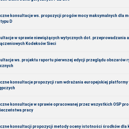
iczne konsultacje ws. propozycji progów mocy maksymalnych dla mo
 typu D
ultacje w sprawie niewiążących wytycznych dot. przeprowadzania an
łączeniowych Kodeksów Sieci
ultacje ws. projektu raportu pierwszej edycji przeglądu obszarów 
icznych
iczne konsultacje propozycji ram wdrażania europejskiej platformy 
ępczych
iczne konsultacje w sprawie opracowanej przez wszystkich OSP pro
ieczeństwa pracy
iczne konsultacji propozycji metody oceny istotności środków dla 