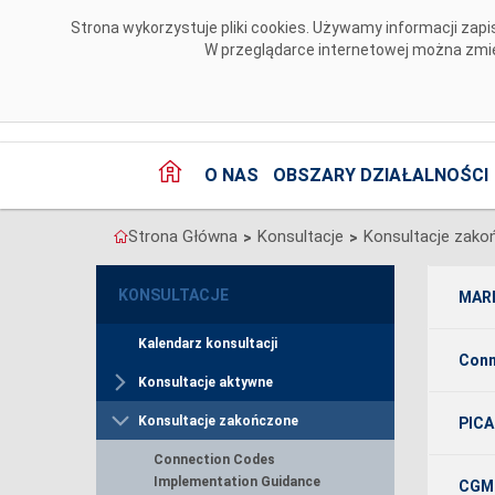
Przejdź do komentarzy
Strona wykorzystuje pliki cookies. Używamy informacji za
W przeglądarce internetowej można zmien
O NAS
OBSZARY DZIAŁALNOŚCI
Strona Główna
Konsultacje
Konsultacje zako
>
>
KONSULTACJE
MARI
Kalendarz konsultacji
Conn
Konsultacje aktywne
Konsultacje zakończone
PICA
Connection Codes
Implementation Guidance
CGMM