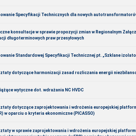
iowanie Specyfikacji Technicznych dla nowych autotransformator
iczne konsultacje w sprawie propozycji zmian w Regionalnym Załąc
acji długoterminowych praw przesyłowych
iowanie Standardowej Specyfikacji Technicznej pt. „Szklane izolat
ztaty dotyczące harmonizacji zasad rozliczania energii niezbilan
iążące wytyczne dot. wdrażania NC HVDC
ztaty dotyczące zaprojektowania i wdrożenia europejskiej platform
R) w oparciu o kryteria ekonomiczne (PICASSO)
ztaty w sprawie zaprojektowania i wdrożenia europejskiej platformy