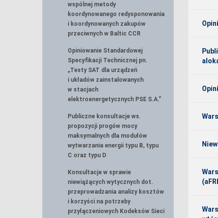
wspólnej metody
koordynowanego redysponowania
Opin
i koordynowanych zakupów
przeciwnych w Baltic CCR
Opiniowanie Standardowej
Publ
Specyfikacji Technicznej pn.
alok
„Testy SAT dla urządzeń
i układów zainstalowanych
Opin
w stacjach
elektroenergetycznych PSE S.A.”
Wars
Publiczne konsultacje ws.
propozycji progów mocy
maksymalnych dla modułów
Niew
wytwarzania energii typu B, typu
C oraz typu D
Wars
Konsultacje w sprawie
(aFR
niewiążących wytycznych dot.
przeprowadzania analizy kosztów
i korzyści na potrzeby
Wars
przyłączeniowych Kodeksów Sieci