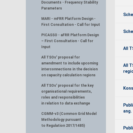
Documents - Frequency Stability
Parameters
Sche
MARI - mFRR Platform Design -
First Consultation - Call for Input
Sche
PICASSO - aFRR Platform Design
– First Consultation - Call for
Input
All 
All TSOs' proposal for
amendment to include upcoming
All 
interconnections in the decision
regi
on capacity calculation regions
All TSOs' proposal for the key
Kons
organisational requirements,
roles and responsibilities
in relation to data exchange
Publ
ang.
CGMM-v3 (Common Grid Model
Methodology pursuant
to Regulation 2017/1485)
Publ