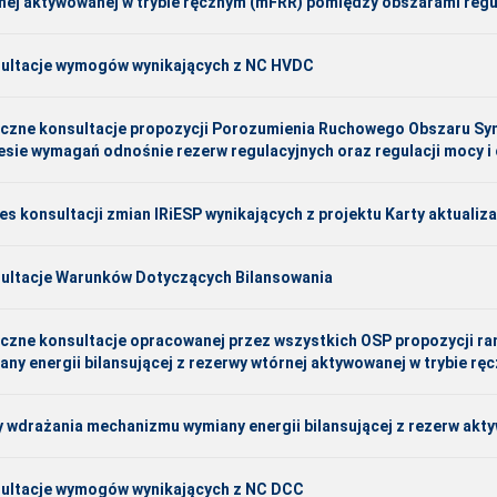
nej aktywowanej w trybie ręcznym (mFRR) pomiędzy obszarami regu
ultacje wymogów wynikających z NC HVDC
iczne konsultacje propozycji Porozumienia Ruchowego Obszaru Sy
esie wymagań odnośnie rezerw regulacyjnych oraz regulacji mocy i
es konsultacji zmian IRiESP wynikających z projektu Karty aktualiza
ultacje Warunków Dotyczących Bilansowania
iczne konsultacje opracowanej przez wszystkich OSP propozycji ra
any energii bilansującej z rezerwy wtórnej aktywowanej w trybie r
 wdrażania mechanizmu wymiany energii bilansującej z rezerw aktyw
ultacje wymogów wynikających z NC DCC