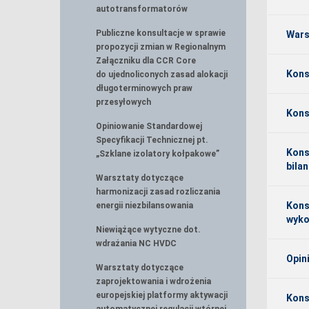
autotransformatorów
Publiczne konsultacje w sprawie
Wars
propozycji zmian w Regionalnym
Załączniku dla CCR Core
Kons
do ujednoliconych zasad alokacji
długoterminowych praw
przesyłowych
Kons
Opiniowanie Standardowej
Specyfikacji Technicznej pt.
Kons
„Szklane izolatory kołpakowe”
bila
Warsztaty dotyczące
harmonizacji zasad rozliczania
Kons
energii niezbilansowania
wyko
Niewiążące wytyczne dot.
wdrażania NC HVDC
Opin
Warsztaty dotyczące
zaprojektowania i wdrożenia
europejskiej platformy aktywacji
Kons