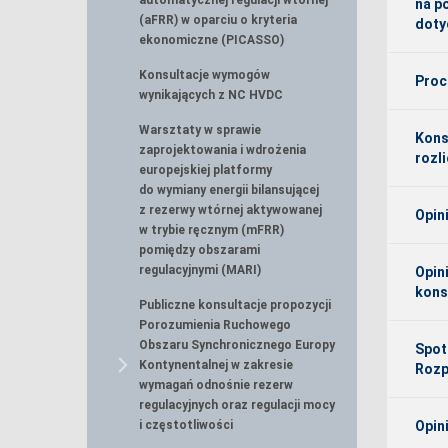
automatycznej regulacji wtórnej
na p
(aFRR) w oparciu o kryteria
doty
ekonomiczne (PICASSO)
Konsultacje wymogów
Proc
wynikających z NC HVDC
Warsztaty w sprawie
Kons
zaprojektowania i wdrożenia
rozl
europejskiej platformy
do wymiany energii bilansującej
z rezerwy wtórnej aktywowanej
Opin
w trybie ręcznym (mFRR)
pomiędzy obszarami
regulacyjnymi (MARI)
Opin
kons
Publiczne konsultacje propozycji
Porozumienia Ruchowego
Obszaru Synchronicznego Europy
Spot
Kontynentalnej w zakresie
Rozp
wymagań odnośnie rezerw
regulacyjnych oraz regulacji mocy
i częstotliwości
Opin