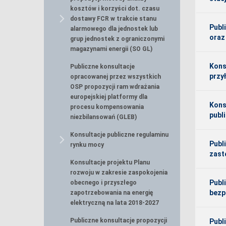
kosztów i korzyści dot. czasu
dostawy FCR w trakcie stanu
Publ
alarmowego dla jednostek lub
oraz
grup jednostek z ograniczonymi
magazynami energii (SO GL)
Kons
Publiczne konsultacje
przy
opracowanej przez wszystkich
OSP propozycji ram wdrażania
europejskiej platformy dla
Kons
procesu kompensowania
publ
niezbilansowań (GLEB)
Konsultacje publiczne regulaminu
Publ
rynku mocy
zast
Konsultacje projektu Planu
rozwoju w zakresie zaspokojenia
Publ
obecnego i przyszłego
bezp
zapotrzebowania na energię
elektryczną na lata 2018-2027
Publiczne konsultacje propozycji
Publ