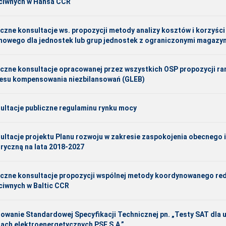
ciwnych w Hansa CCR
iczne konsultacje ws. propozycji metody analizy kosztów i korzyści
mowego dla jednostek lub grup jednostek z ograniczonymi magazyn
iczne konsultacje opracowanej przez wszystkich OSP propozycji ra
esu kompensowania niezbilansowań (GLEB)
ultacje publiczne regulaminu rynku mocy
ultacje projektu Planu rozwoju w zakresie zaspokojenia obecnego 
tryczną na lata 2018-2027
iczne konsultacje propozycji wspólnej metody koordynowanego r
ciwnych w Baltic CCR
iowanie Standardowej Specyfikacji Technicznej pn. „Testy SAT dla 
jach elektroenergetycznych PSE S.A.”