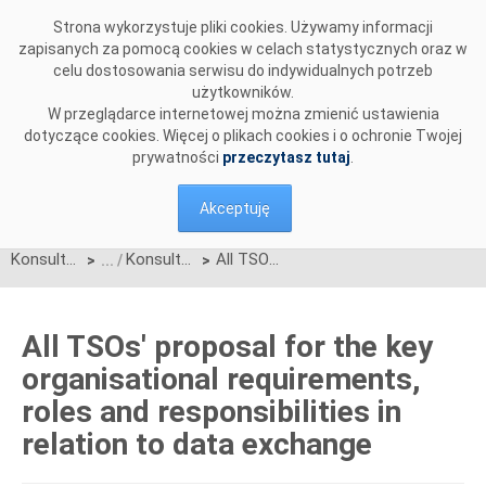
Przejdź do komentarzy
Strona wykorzystuje pliki cookies. Używamy informacji
zapisanych za pomocą cookies w celach statystycznych oraz w
celu dostosowania serwisu do indywidualnych potrzeb
użytkowników.
W przeglądarce internetowej można zmienić ustawienia
dotyczące cookies. Więcej o plikach cookies i o ochronie Twojej
prywatności
przeczytasz tutaj
.
Akceptuję
Konsultacje
Konsultacje zakończone
All TSOs' proposal for the key organisational requirements, roles and responsibilities in relation to data exchange
>
>
All TSOs' proposal for the key
organisational requirements,
roles and responsibilities in
relation to data exchange