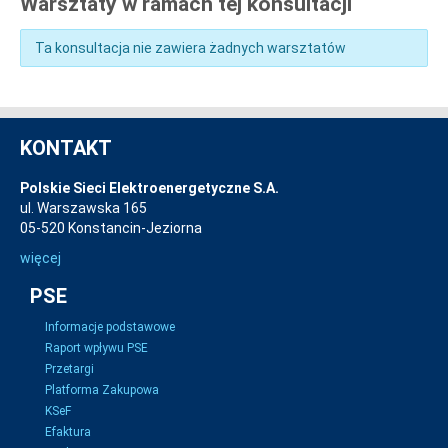
Warsztaty w ramach tej konsultacji
Ta konsultacja nie zawiera żadnych warsztatów
KONTAKT
Polskie Sieci Elektroenergetyczne S.A.
ul. Warszawska 165
05-520 Konstancin-Jeziorna
więcej
PSE
Informacje podstawowe
Raport wpływu PSE
Przetargi
Platforma Zakupowa
KSeF
Efaktura