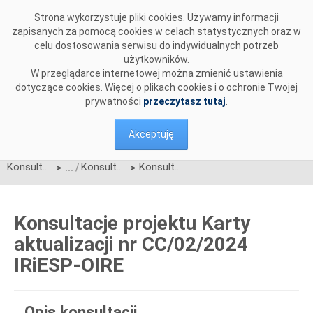
Przejdź do komentarzy
Strona wykorzystuje pliki cookies. Używamy informacji
zapisanych za pomocą cookies w celach statystycznych oraz w
celu dostosowania serwisu do indywidualnych potrzeb
użytkowników.
W przeglądarce internetowej można zmienić ustawienia
dotyczące cookies. Więcej o plikach cookies i o ochronie Twojej
prywatności
przeczytasz tutaj
.
Akceptuję
Konsultacje
Konsultacje zakończone
Konsultacje projektu Karty aktualizacji nr CC/02/2024 IRiESP-OIRE
>
>
Konsultacje projektu Karty
aktualizacji nr CC/02/2024
IRiESP-OIRE
Opis konsultacji