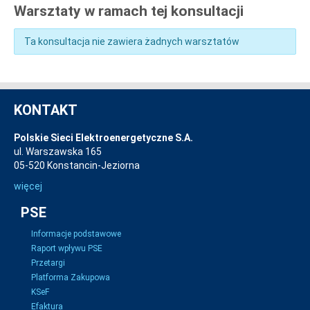
Warsztaty w ramach tej konsultacji
Ta konsultacja nie zawiera żadnych warsztatów
KONTAKT
Polskie Sieci Elektroenergetyczne S.A.
ul. Warszawska 165
05-520 Konstancin-Jeziorna
więcej
PSE
Informacje podstawowe
Raport wpływu PSE
Przetargi
Platforma Zakupowa
KSeF
Efaktura