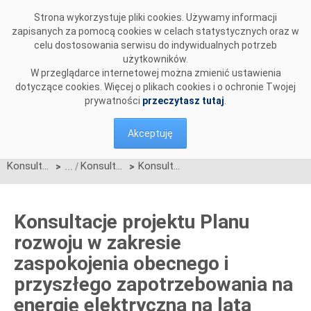
Przejdź do komentarzy
Strona wykorzystuje pliki cookies. Używamy informacji
zapisanych za pomocą cookies w celach statystycznych oraz w
celu dostosowania serwisu do indywidualnych potrzeb
użytkowników.
W przeglądarce internetowej można zmienić ustawienia
dotyczące cookies. Więcej o plikach cookies i o ochronie Twojej
prywatności
przeczytasz tutaj
.
Akceptuję
Konsultacje
Konsultacje zakończone
Konsultacje projektu Planu rozwoju w zakresie zaspokojenia obecnego i przyszłego zapotrzebowania na energię elektryczną na lata 2025-2034
>
>
Konsultacje projektu Planu
rozwoju w zakresie
zaspokojenia obecnego i
przyszłego zapotrzebowania na
energię elektryczną na lata