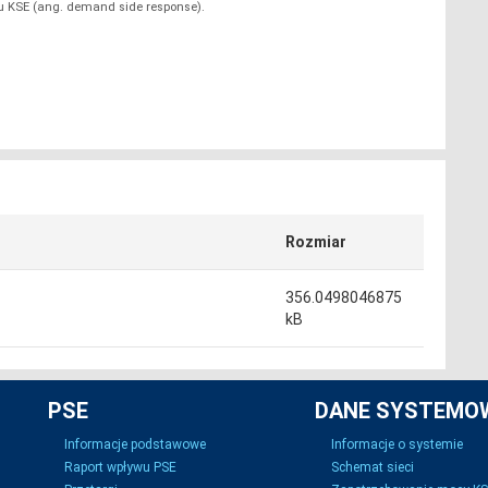
u KSE (ang. demand side response).
Rozmiar
356.0498046875
kB
PSE
DANE SYSTEMO
Informacje podstawowe
Informacje o systemie
Raport wpływu PSE
Schemat sieci