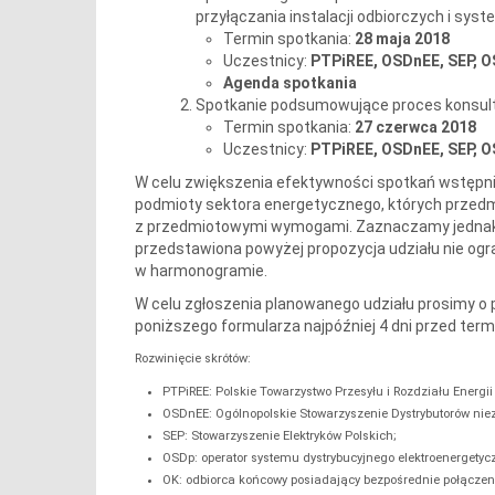
przyłączania instalacji odbiorczych i sy
Termin spotkania:
28 maja 2018
Uczestnicy:
PTPiREE, OSDnEE, SEP, O
Agenda spotkania
Spotkanie podsumowujące proces konsult
Termin spotkania:
27 czerwca 2018
Uczestnicy:
PTPiREE, OSDnEE, SEP, OS
W celu zwiększenia efektywności spotkań wstępn
podmioty sektora energetycznego, których przedmio
z przedmiotowymi wymogami. Zaznaczamy jednak, 
przedstawiona powyżej propozycja udziału nie og
w harmonogramie.
W celu zgłoszenia planowanego udziału prosimy o 
poniższego formularza najpóźniej 4 dni przed ter
Rozwinięcie skrótów:
PTPiREE: Polskie Towarzystwo Przesyłu i Rozdziału Energii 
OSDnEE: Ogólnopolskie Stowarzyszenie Dystrybutorów nieza
SEP: Stowarzyszenie Elektryków Polskich;
OSDp: operator systemu dystrybucyjnego elektroenergetyc
OK: odbiorca końcowy posiadający bezpośrednie połączeni