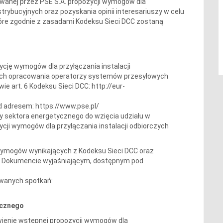
owanej przez PSE S.A. propozycji wymogów dla
trybucyjnych oraz pozyskania opinii interesariuszy w celu
re zgodnie z zasadami Kodeksu Sieci DCC zostaną
ycję wymogów dla przyłączania instalacji
rych opracowania operatorzy systemów przesyłowych
ie art. 6 Kodeksu Sieci DCC:
http://eur-
d adresem:
https://www.pse.pl/
 sektora energetycznego do wzięcia udziału w
ycji wymogów dla przyłączania instalacji odbiorczych
wymogów wynikających z Kodeksu Sieci DCC oraz
ię w Dokumencie wyjaśniającym, dostępnym pod
wanych spotkań:
ycznego
wienie wstępnej propozycji wymogów dla