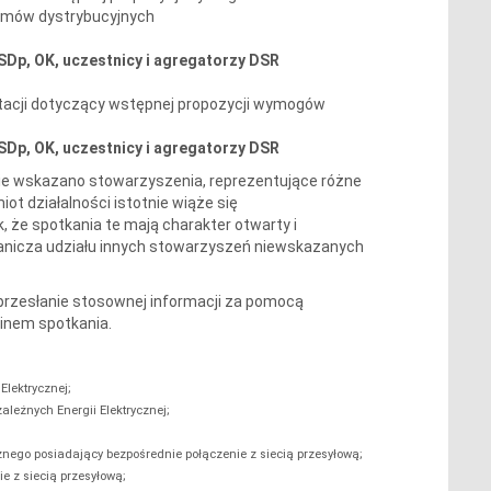
stemów dystrybucyjnych
SDp, OK, uczestnicy i agregatorzy DSR
acji dotyczący wstępnej propozycji wymogów
Dp, OK, uczestnicy i agregatorzy DSR
ie wskazano stowarzyszenia, reprezentujące różne
t działalności istotnie wiąże się
że spotkania te mają charakter otwarty i
ranicza udziału innych stowarzyszeń niewskazanych
przesłanie stosownej informacji za pomocą
minem spotkania.
Elektrycznej;
leżnych Energii Elektrycznej;
znego posiadający bezpośrednie połączenie z siecią przesyłową;
e z siecią przesyłową;