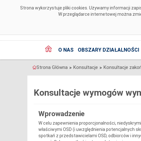
Przejdź do komentarzy
Strona wykorzystuje pliki cookies. Używamy informacji za
W przeglądarce internetowej można zmien
O NAS
OBSZARY DZIAŁALNOŚCI
Strona Główna
Konsultacje
Konsultacje zako
>
>
Konsultacje wymogów wyn
Wprowadzenie
W celu zapewnienia proporcjonalności, niedyskrymi
właściwymi OSD (i uwzględnienia potencjalnych sk
spotkań z przedstawicielami OSD, odbiorców i inn