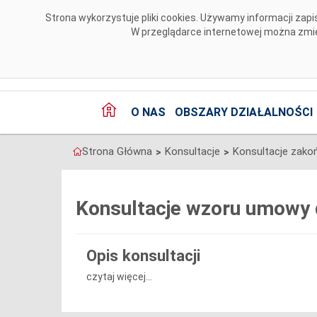
Przejdź do komentarzy
Strona wykorzystuje pliki cookies. Używamy informacji za
W przeglądarce internetowej można zmien
O NAS
OBSZARY DZIAŁALNOŚCI
Strona Główna
Konsultacje
Konsultacje zako
>
>
Konsultacje wzoru umowy 
Opis konsultacji
czytaj więcej...