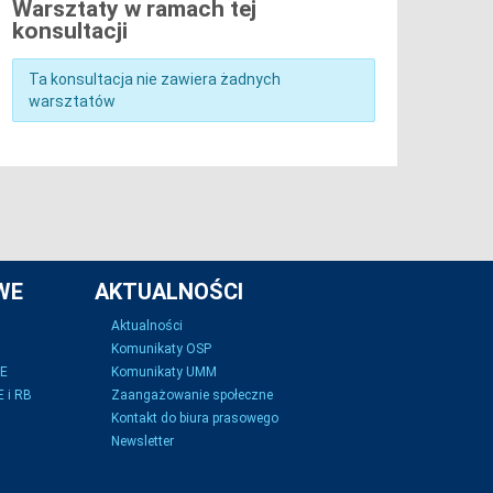
Warsztaty w ramach tej
konsultacji
Ta konsultacja nie zawiera żadnych
warsztatów
WE
AKTUALNOŚCI
Aktualności
Komunikaty OSP
SE
Komunikaty UMM
 i RB
Zaangażowanie społeczne
Kontakt do biura prasowego
Newsletter