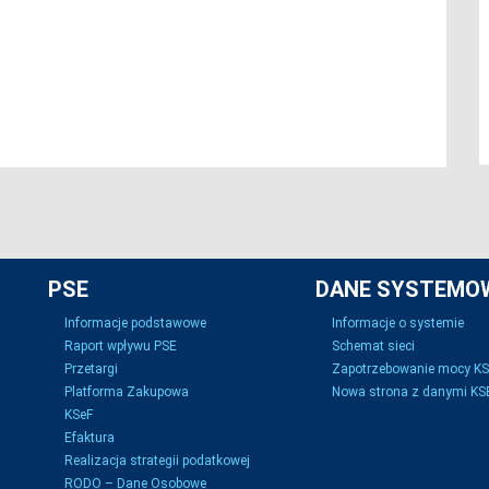
PSE
DANE SYSTEMO
Informacje podstawowe
Informacje o systemie
Raport wpływu PSE
Schemat sieci
Przetargi
Zapotrzebowanie mocy K
Platforma Zakupowa
Nowa strona z danymi KSE
KSeF
Efaktura
Realizacja strategii podatkowej
RODO – Dane Osobowe