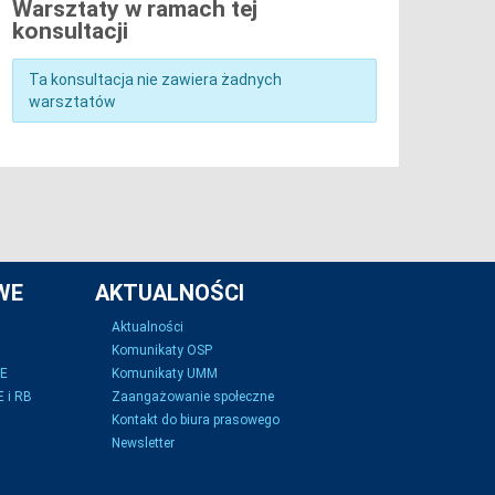
Warsztaty w ramach tej
konsultacji
Ta konsultacja nie zawiera żadnych
warsztatów
WE
AKTUALNOŚCI
Aktualności
Komunikaty OSP
SE
Komunikaty UMM
 i RB
Zaangażowanie społeczne
Kontakt do biura prasowego
Newsletter