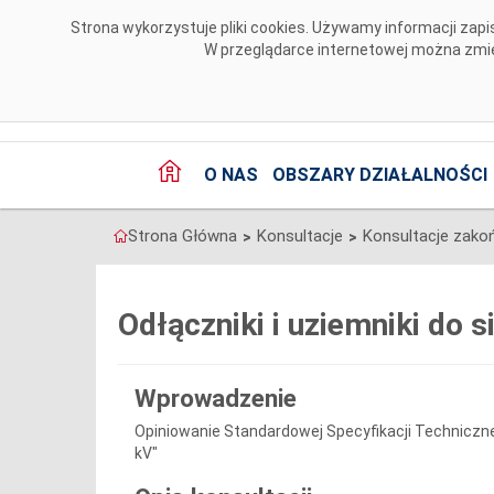
Przejdź do komentarzy
Strona wykorzystuje pliki cookies. Używamy informacji za
W przeglądarce internetowej można zmien
O NAS
OBSZARY DZIAŁALNOŚCI
Strona Główna
Konsultacje
Konsultacje zako
>
>
Odłączniki i uziemniki do s
Wprowadzenie
Opiniowanie Standardowej Specyfikacji Technicznej p
kV"