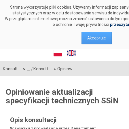
Przejdź do komentarzy
Strona wykorzystuje pliki cookies. Używamy informacji zapisan
statystycznych oraz w celu dostosowania serwisu do indywid
W przeglądarce internetowej można zmienić ustawienia dotyczące c
o ochronie Twojej prywatności
przeczyta
Akceptuję
Konsultacje
Konsultacje zakończone
Opiniowanie aktualizacji specyfikacji technicznych SSiN
>
>
Opiniowanie aktualizacji
specyfikacji technicznych SSiN
Opis konsultacji
W związku z prowadzoną przez Departament