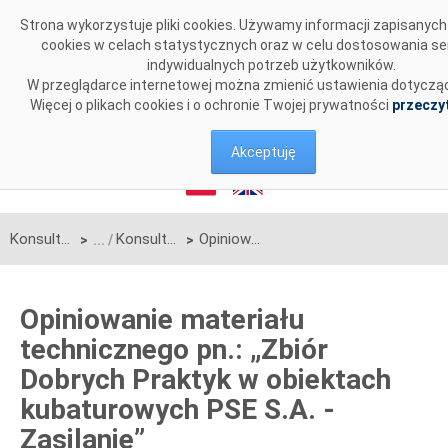
Przejdź do komentarzy
Strona wykorzystuje pliki cookies. Używamy informacji zapisanyc
cookies w celach statystycznych oraz w celu dostosowania se
indywidualnych potrzeb użytkowników.
W przeglądarce internetowej można zmienić ustawienia dotycząc
Więcej o plikach cookies i o ochronie Twojej prywatności
przeczyt
Akceptuję
Konsultacje
Konsultacje zakończone
Opiniowanie materiału technicznego pn.: „Zbiór Dobrych Praktyk w obiektach kubaturowych PSE S.A. - Zasilanie”
>
>
Opiniowanie materiału
technicznego pn.: „Zbiór
Dobrych Praktyk w obiektach
kubaturowych PSE S.A. -
Zasilanie”