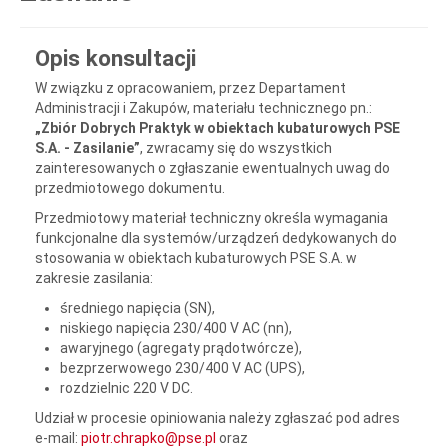
Opis konsultacji
W związku z opracowaniem, przez Departament
Administracji i Zakupów, materiału technicznego pn.:
„Zbiór Dobrych Praktyk w obiektach kubaturowych PSE
S.A. - Zasilanie”
, zwracamy się do wszystkich
zainteresowanych o zgłaszanie ewentualnych uwag do
przedmiotowego dokumentu.
Przedmiotowy materiał techniczny określa wymagania
funkcjonalne dla systemów/urządzeń dedykowanych do
stosowania w obiektach kubaturowych PSE S.A. w
zakresie zasilania:
średniego napięcia (SN),
niskiego napięcia 230/400 V AC (nn),
awaryjnego (agregaty prądotwórcze),
bezprzerwowego 230/400 V AC (UPS),
rozdzielnic 220 V DC.
Udział w procesie opiniowania należy zgłaszać pod adres
e-mail:
piotr.chrapko@pse.pl
oraz