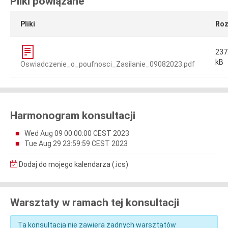
Pliki powiązane
Pliki
Roz
237
kB
Oswiadczenie_o_poufnosci_Zasilanie_09082023.pdf
Harmonogram konsultacji
Wed Aug 09 00:00:00 CEST 2023
Tue Aug 29 23:59:59 CEST 2023
Dodaj do mojego kalendarza (.ics)
Warsztaty w ramach tej konsultacji
Ta konsultacja nie zawiera żadnych warsztatów