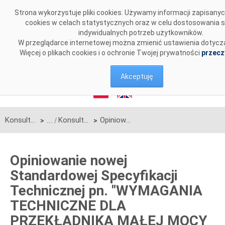
Przejdź do komentarzy
Strona wykorzystuje pliki cookies. Używamy informacji zapisan
cookies w celach statystycznych oraz w celu dostosowania 
indywidualnych potrzeb użytkowników.
W przeglądarce internetowej można zmienić ustawienia dotycz
Więcej o plikach cookies i o ochronie Twojej prywatności
przecz
Akceptuję
Konsultacje
Konsultacje zakończone
Opiniowanie nowej Standardowej Specyfikacji Technicznej pn. "WYMAGANIA TECHNICZNE DLA PRZEKŁADNIKA MAŁEJ MOCY (LPIT) DO POMIARU PRĄDU WRAZ Z URZĄDZENIEM AKTYWNYM (MU) DLA MOSTÓW SZYNOWYCH"
>
>
Opiniowanie nowej
Standardowej Specyfikacji
Technicznej pn. "WYMAGANIA
TECHNICZNE DLA
PRZEKŁADNIKA MAŁEJ MOCY