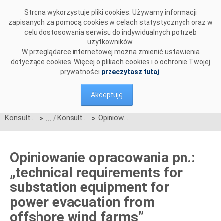
Przejdź do komentarzy
Strona wykorzystuje pliki cookies. Używamy informacji
zapisanych za pomocą cookies w celach statystycznych oraz w
celu dostosowania serwisu do indywidualnych potrzeb
użytkowników.
W przeglądarce internetowej można zmienić ustawienia
dotyczące cookies. Więcej o plikach cookies i o ochronie Twojej
prywatności
przeczytasz tutaj
.
Akceptuję
Konsultacje
Konsultacje zakończone
Opiniowanie opracowania pn.: „technical requirements for substation equipment for power evacuation from offshore wind farms”
>
>
Opiniowanie opracowania pn.:
„technical requirements for
substation equipment for
power evacuation from
offshore wind farms”