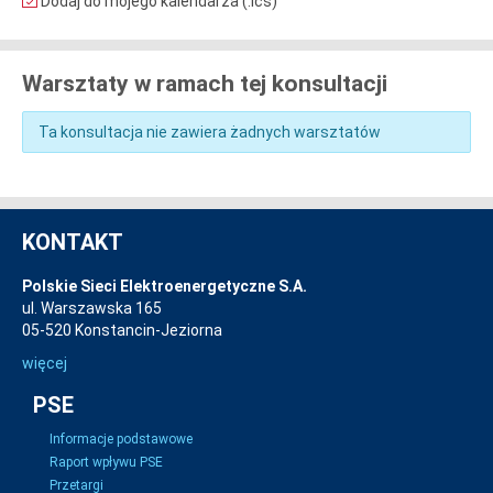
Dodaj do mojego kalendarza (.ics)
Warsztaty w ramach tej konsultacji
Ta konsultacja nie zawiera żadnych warsztatów
KONTAKT
Polskie Sieci Elektroenergetyczne S.A.
ul. Warszawska 165
05-520 Konstancin-Jeziorna
więcej
PSE
Informacje podstawowe
Raport wpływu PSE
Przetargi