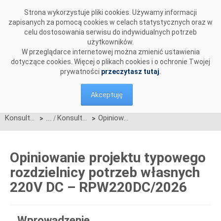
Przejdź do komentarzy
Strona wykorzystuje pliki cookies. Używamy informacji
zapisanych za pomocą cookies w celach statystycznych oraz w
celu dostosowania serwisu do indywidualnych potrzeb
użytkowników.
W przeglądarce internetowej można zmienić ustawienia
dotyczące cookies. Więcej o plikach cookies i o ochronie Twojej
prywatności
przeczytasz tutaj
.
Akceptuję
Konsultacje
Konsultacje zakończone
Opiniowanie projektu typowego rozdzielnicy potrzeb własnych 220V DC – RPW220DC/2026
>
>
Opiniowanie projektu typowego
rozdzielnicy potrzeb własnych
220V DC – RPW220DC/2026
Wprowadzenie