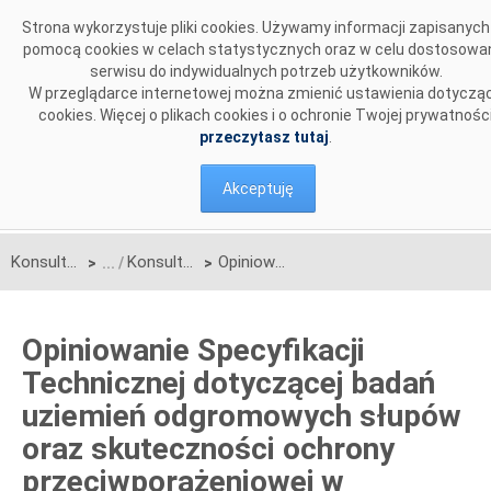
Przejdź do komentarzy
Strona wykorzystuje pliki cookies. Używamy informacji zapisanych
pomocą cookies w celach statystycznych oraz w celu dostosowa
serwisu do indywidualnych potrzeb użytkowników.
W przeglądarce internetowej można zmienić ustawienia dotyczą
cookies. Więcej o plikach cookies i o ochronie Twojej prywatnośc
przeczytasz tutaj
.
Akceptuję
Konsultacje
Konsultacje zakończone
Opiniowanie Specyfikacji Technicznej dotyczącej badań uziemień odgromowych słupów oraz skuteczności ochrony przeciwporażeniowej w napowietrznych liniach elektroenergetycznych NN
>
>
Opiniowanie Specyfikacji
Technicznej dotyczącej badań
uziemień odgromowych słupów
oraz skuteczności ochrony
przeciwporażeniowej w