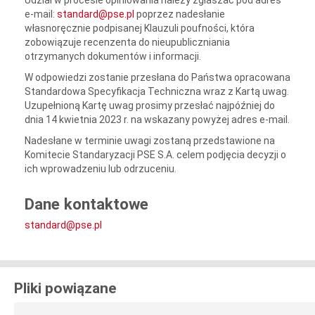
Udział w procesie opiniowania należy zgłaszać pod adres
e-mail:
standard@pse.pl
poprzez nadesłanie
własnoręcznie podpisanej Klauzuli poufności, która
zobowiązuje recenzenta do nieupubliczniania
otrzymanych dokumentów i informacji.
W odpowiedzi zostanie przesłana do Państwa opracowana
Standardowa Specyfikacja Techniczna wraz z Kartą uwag.
Uzupełnioną Kartę uwag prosimy przesłać najpóźniej do
dnia 14 kwietnia 2023 r. na wskazany powyżej adres e-mail.
Nadesłane w terminie uwagi zostaną przedstawione na
Komitecie Standaryzacji PSE S.A. celem podjęcia decyzji o
ich wprowadzeniu lub odrzuceniu.
Dane kontaktowe
standard@pse.pl
Pliki powiązane