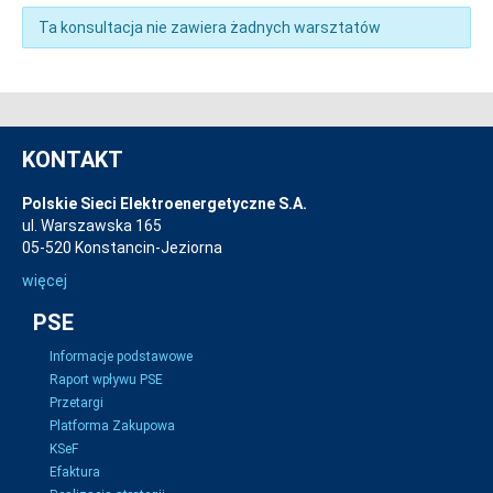
Ta konsultacja nie zawiera żadnych warsztatów
KONTAKT
Polskie Sieci Elektroenergetyczne S.A.
ul. Warszawska 165
05-520 Konstancin-Jeziorna
więcej
PSE
Informacje podstawowe
Raport wpływu PSE
Przetargi
Platforma Zakupowa
KSeF
Efaktura