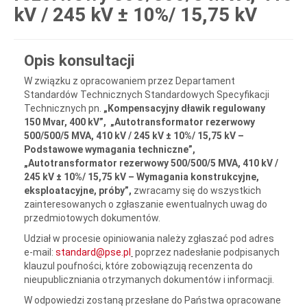
kV / 245 kV ± 10%/ 15,75 kV
Opis konsultacji
W związku z opracowaniem przez Departament
Standardów Technicznych Standardowych Specyfikacji
Technicznych pn.
„
Kompensacyjny dławik regulowany
150 Mvar, 400 kV”, „Autotransformator rezerwowy
500/500/5 MVA, 410 kV / 245 kV ± 10%/ 15,75 kV –
Podstawowe wymagania techniczne”,
„Autotransformator rezerwowy 500/500/5 MVA, 410 kV /
245 kV ± 10%/ 15,75 kV – Wymagania konstrukcyjne,
eksploatacyjne, próby”,
zwracamy się do wszystkich
zainteresowanych o zgłaszanie ewentualnych uwag do
przedmiotowych dokumentów.
Udział w procesie opiniowania należy zgłaszać pod adres
e-mail:
standard@pse.pl
poprzez nadesłanie podpisanych
klauzul poufności, które zobowiązują recenzenta do
nieupubliczniania otrzymanych dokumentów i informacji.
W odpowiedzi zostaną przesłane do Państwa opracowane