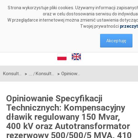
Przejdź do komentarzy
Strona wykorzystuje pliki cookies. Używamy informacji zapisany
oraz w celu dostosowania serwisu do indywidua
W przeglądarce internetowej można zmienić ustawienia dotyczące c
Twojej prywatności
przeczyt
Akceptuję
Konsultacje
Konsultacje zakończone
Opiniowanie Specyfikacji Technicznych: Kompensacyjny dławik regulowany 150 Mvar, 400 kV oraz Autotransformator rezerwowy 500/500/5 MVA, 410 kV / 245 kV ± 10%/ 15,75 kV
>
>
Opiniowanie Specyfikacji
Technicznych: Kompensacyjny
dławik regulowany 150 Mvar,
400 kV oraz Autotransformator
rezerwowy 500/500/5 MVA, 410