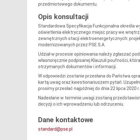
przedmiotowego dokumentu.
Opis konsultacji
Standardowa Specyfikacja Funkcjonalna określa w
oświetlenia elektrycznego miejsc pracy we wnętr
zewnętrznych stacji elektroenergetycznych: pro
modernizowanych przez PSE S.A.
Udział w procesie opiniowania należy zgłaszać pod
własnoręcznie podpisanej Klauzuli poufności, któr
otrzymanych dokumentów i informacji.
W odpowiedzi zostanie przesłana do Państwa opr
kartą uwag oraz kwestionariuszem pytań. Uzupełni
prosimy przesłać najpóźniej do dnia 22 lipca 2020 
Nadesłane w terminie uwagi zostaną przedstawione
decyzji o ich wprowadzeniu lub odrzuceniu.
Dane kontaktowe
standard@pse.pl