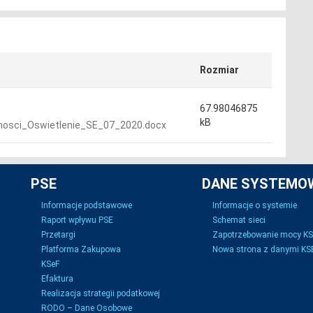
Rozmiar
67.98046875
kB
osci_Oswietlenie_SE_07_2020.docx
PSE
DANE SYSTEMO
Informacje podstawowe
Informacje o systemie
Raport wpływu PSE
Schemat sieci
Przetargi
Zapotrzebowanie mocy K
Platforma Zakupowa
Nowa strona z danymi KSE
KSeF
Efaktura
Realizacja strategii podatkowej
RODO – Dane Osobowe