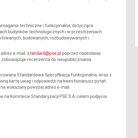
ymagania techniczne i funkcjonalne, dotyczące
zach budynków technologicznych i w przestrzeniach
jektowanych, budowanych, rozbudowywanych i
 adres e-mail:
standard@pse.pl
poprzez nadesłanie
a zobowiązuje recenzenta do nieupubliczniania
acowana Standardowa Specyfikacja Funkcjonalna, wraz z
oną kartę uwag i odpowiedzi na kwestionariusz pytań
r. na wskazany powyżej adres e-mail.
 na Komitecie Standaryzacji PSE S.A. celem podjęcia