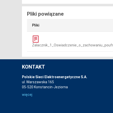
Pliki powiązane
Pliki
Zalacznik_1_Oswiadczenie_o_zachowaniu_poufn
KONTAKT
Polskie Sieci Elektroenergetyczne S.A.
ul. Warszawska 165
05-520 Konstancin-Jeziorna
więcej