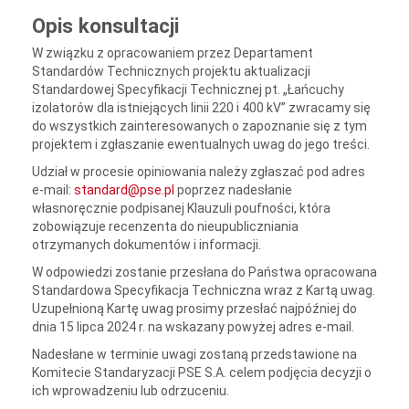
Opis konsultacji
W związku z opracowaniem przez Departament
Standardów Technicznych projektu aktualizacji
Standardowej Specyfikacji Technicznej pt. „Łańcuchy
izolatorów dla istniejących linii 220 i 400 kV” zwracamy się
do wszystkich zainteresowanych o zapoznanie się z tym
projektem i zgłaszanie ewentualnych uwag do jego treści.
Udział w procesie opiniowania należy zgłaszać pod adres
e-mail:
standard@pse.pl
poprzez nadesłanie
własnoręcznie podpisanej Klauzuli poufności, która
zobowiązuje recenzenta do nieupubliczniania
otrzymanych dokumentów i informacji.
W odpowiedzi zostanie przesłana do Państwa opracowana
Standardowa Specyfikacja Techniczna wraz z Kartą uwag.
Uzupełnioną Kartę uwag prosimy przesłać najpóźniej do
dnia 15 lipca 2024 r. na wskazany powyżej adres e-mail.
Nadesłane w terminie uwagi zostaną przedstawione na
Komitecie Standaryzacji PSE S.A. celem podjęcia decyzji o
ich wprowadzeniu lub odrzuceniu.