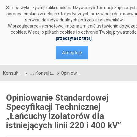
Przejdź do komentarzy
Strona wykorzystuje pliki cookies. Używamy informacji zapisanych
pomocą cookies w celach statystycznych oraz w celu dostosowa
serwisu do indywidualnych potrzeb użytkowników.
W przeglądarce internetowej można zmienić ustawienia dotyczą
cookies. Więcej o plikach cookies i o ochronie Twojej prywatnośc
przeczytasz tutaj
.
Akceptuję
Konsultacje
Konsultacje zakończone
Opiniowanie Standardowej Specyfikacji Technicznej „Łańcuchy izolatorów dla istniejących linii 220 i 400 kV”
>
>
Opiniowanie Standardowej
Specyfikacji Technicznej
„Łańcuchy izolatorów dla
istniejących linii 220 i 400 kV”