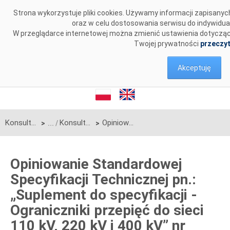
Przejdź do komentarzy
Strona wykorzystuje pliki cookies. Używamy informacji zapisany
oraz w celu dostosowania serwisu do indywidua
W przeglądarce internetowej można zmienić ustawienia dotyczące 
Twojej prywatności
przeczyt
Akceptuję
Konsultacje
Konsultacje zakończone
Opiniowanie Standardowej Specyfikacji Technicznej pn.: „Suplement do specyfikacji - Ograniczniki przepięć do sieci 110 kV, 220 kV i 400 kV” nr kodowy: PSE-ST.Ograniczniki_ 110kV_220kV_400kV_Suplement/2023
>
>
Opiniowanie Standardowej
Specyfikacji Technicznej pn.:
„Suplement do specyfikacji -
Ograniczniki przepięć do sieci
110 kV, 220 kV i 400 kV” nr