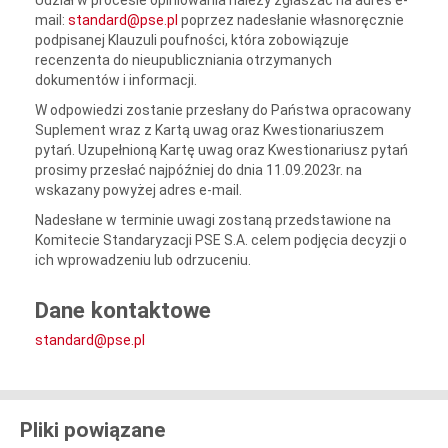
Udział w procesie opiniowania należy zgłaszać na adres e-
mail:
standard@pse.pl
poprzez nadesłanie własnoręcznie
podpisanej Klauzuli poufności, która zobowiązuje
recenzenta do nieupubliczniania otrzymanych
dokumentów i informacji.
W odpowiedzi zostanie przesłany do Państwa opracowany
Suplement wraz z Kartą uwag oraz Kwestionariuszem
pytań. Uzupełnioną Kartę uwag oraz Kwestionariusz pytań
prosimy przesłać najpóźniej do dnia 11.09.2023r. na
wskazany powyżej adres e-mail.
Nadesłane w terminie uwagi zostaną przedstawione na
Komitecie Standaryzacji PSE S.A. celem podjęcia decyzji o
ich wprowadzeniu lub odrzuceniu.
Dane kontaktowe
standard@pse.pl
Pliki powiązane