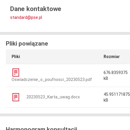
Dane kontaktowe
standard@pse.pl
Pliki powiązane
Pliki
Rozmiar
676.8359375
kB
Oswiadczenie_o_poufnosci_20230523.pdf
45.951171875
20230523_Karta_uwag.docx
kB
Harmonogram konsultacji