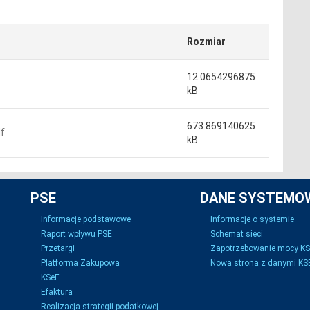
Rozmiar
12.0654296875
kB
673.869140625
f
kB
PSE
DANE SYSTEMO
Informacje podstawowe
Informacje o systemie
Raport wpływu PSE
Schemat sieci
Przetargi
Zapotrzebowanie mocy K
Platforma Zakupowa
Nowa strona z danymi KSE
KSeF
Efaktura
Realizacja strategii podatkowej