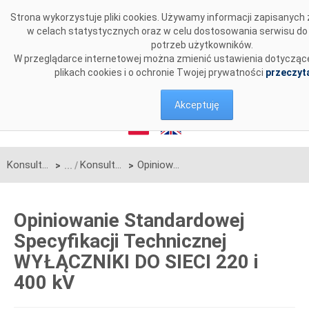
Przejdź do komentarzy
Strona wykorzystuje pliki cookies. Używamy informacji zapisanyc
w celach statystycznych oraz w celu dostosowania serwisu do
potrzeb użytkowników.
W przeglądarce internetowej można zmienić ustawienia dotyczące
plikach cookies i o ochronie Twojej prywatności
przeczyta
Akceptuję
Konsultacje
Konsultacje zakończone
Opiniowanie Standardowej Specyfikacji Technicznej WYŁĄCZNIKI DO SIECI 220 i 400 kV
>
>
Opiniowanie Standardowej
Specyfikacji Technicznej
WYŁĄCZNIKI DO SIECI 220 i
400 kV