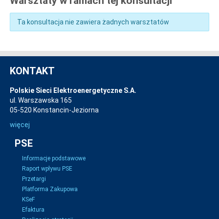
Warsztaty w ramach tej konsultacji
Ta konsultacja nie zawiera żadnych warsztatów
KONTAKT
Polskie Sieci Elektroenergetyczne S.A.
ul. Warszawska 165
05-520 Konstancin-Jeziorna
więcej
PSE
Informacje podstawowe
Raport wpływu PSE
Przetargi
Platforma Zakupowa
KSeF
Efaktura