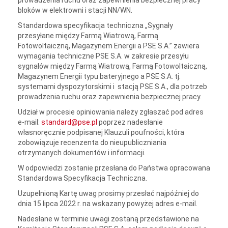
prowadzenia ruchu oraz zapewnienia bezpiecznej pracy
bloków w elektrowni i stacji NN/WN.
Standardowa specyfikacja techniczna „Sygnały
przesyłane między Farmą Wiatrową, Farmą
Fotowoltaiczną, Magazynem Energii a PSE S.A.” zawiera
wymagania techniczne PSE S.A. w zakresie przesyłu
sygnałów między Farmą Wiatrową, Farmą Fotowoltaiczną,
Magazynem Energii typu bateryjnego a PSE S.A. tj.
systemami dyspozytorskimi i stacją PSE S.A., dla potrzeb
prowadzenia ruchu oraz zapewnienia bezpiecznej pracy.
Udział w procesie opiniowania należy zgłaszać pod adres
e-mail:
standard@pse.pl
poprzez nadesłanie
własnoręcznie podpisanej Klauzuli poufności, która
zobowiązuje recenzenta do nieupubliczniania
otrzymanych dokumentów i informacji.
W odpowiedzi zostanie przesłana do Państwa opracowana
Standardowa Specyfikacja Techniczna.
Uzupełnioną Kartę uwag prosimy przesłać najpóźniej do
dnia 15 lipca 2022 r. na wskazany powyżej adres e-mail.
Nadesłane w terminie uwagi zostaną przedstawione na