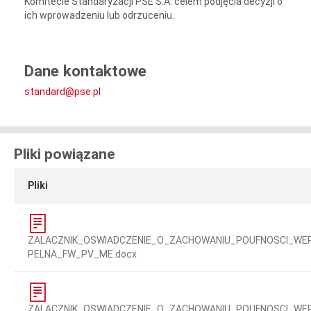
Komitecie Standaryzacji PSE S.A. celem podjęcia decyzji o
ich wprowadzeniu lub odrzuceniu.
Dane kontaktowe
standard@pse.pl
Pliki powiązane
Pliki
ZALACZNIK_OSWIADCZENIE_O_ZACHOWANIU_POUFNOSCI_WE
PELNA_FW_PV_ME.docx
ZALACZNIK_OSWIADCZENIE_O_ZACHOWANIU_POUFNOSCI_WE