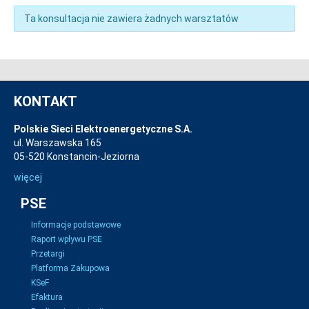
Ta konsultacja nie zawiera żadnych warsztatów
KONTAKT
Polskie Sieci Elektroenergetyczne S.A.
ul. Warszawska 165
05-520 Konstancin-Jeziorna
więcej
PSE
Informacje podstawowe
Raport wpływu PSE
Przetargi
Platforma Zakupowa
KSeF
Efaktura