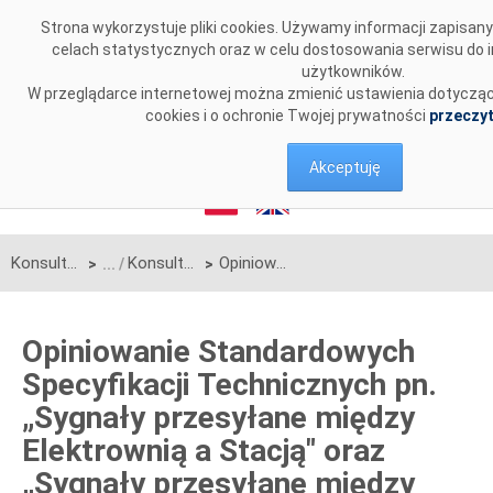
Przejdź do komentarzy
Strona wykorzystuje pliki cookies. Używamy informacji zapisa
celach statystycznych oraz w celu dostosowania serwisu do 
użytkowników.
W przeglądarce internetowej można zmienić ustawienia dotyczące
cookies i o ochronie Twojej prywatności
przeczyt
Akceptuję
Konsultacje
Konsultacje zakończone
Opiniowanie Standardowych Specyfikacji Technicznych pn. „Sygnały przesyłane między Elektrownią a Stacją" oraz „Sygnały przesyłane między Farmą Wiatrową, Farmą Fotowoltaiczną, Magazynem Energii a PSE S.A.”
>
>
Opiniowanie Standardowych
Specyfikacji Technicznych pn.
„Sygnały przesyłane między
Elektrownią a Stacją" oraz
„Sygnały przesyłane między