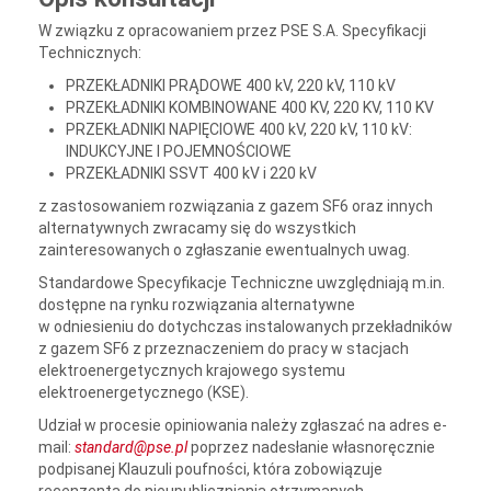
W związku z opracowaniem przez PSE S.A. Specyfikacji
Technicznych:
PRZEKŁADNIKI PRĄDOWE 400 kV, 220 kV, 110 kV
PRZEKŁADNIKI KOMBINOWANE 400 KV, 220 KV, 110 KV
PRZEKŁADNIKI NAPIĘCIOWE 400 kV, 220 kV, 110 kV:
INDUKCYJNE I POJEMNOŚCIOWE
PRZEKŁADNIKI SSVT 400 kV i 220 kV
z zastosowaniem rozwiązania z gazem SF6 oraz innych
alternatywnych zwracamy się do wszystkich
zainteresowanych o zgłaszanie ewentualnych uwag.
Standardowe Specyfikacje Techniczne uwzględniają m.in.
dostępne na rynku rozwiązania alternatywne
w odniesieniu do dotychczas instalowanych przekładników
z gazem SF6 z przeznaczeniem do pracy w stacjach
elektroenergetycznych krajowego systemu
elektroenergetycznego (KSE).
Udział w procesie opiniowania należy zgłaszać na adres e-
mail:
standard@pse.pl
poprzez nadesłanie własnoręcznie
podpisanej Klauzuli poufności, która zobowiązuje