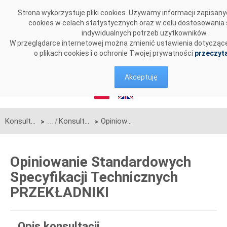
Przejdź do komentarzy
Strona wykorzystuje pliki cookies. Używamy informacji zapisa
cookies w celach statystycznych oraz w celu dostosowania 
indywidualnych potrzeb użytkowników.
W przeglądarce internetowej można zmienić ustawienia dotyczące
o plikach cookies i o ochronie Twojej prywatności
przeczyta
Akceptuję
Konsultacje
Konsultacje zakończone
Opiniowanie Standardowych Specyfikacji Technicznych PRZEKŁADNIKI
>
>
Opiniowanie Standardowych
Specyfikacji Technicznych
PRZEKŁADNIKI
Opis konsultacji