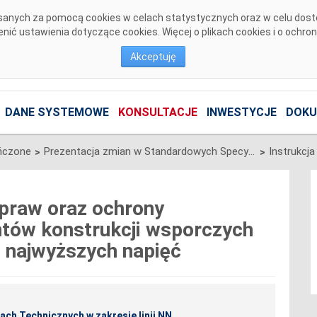
pisanych za pomocą cookies w celach statystycznych oraz w celu dos
ić ustawienia dotyczące cookies. Więcej o plikach cookies i o ochro
Akceptuję
DANE SYSTEMOWE
KONSULTACJE
INWESTYCJE
DOKU
ńczone
Prezentacja zmian w Standardowych Specyfikacjach Technicznych w zakresie linii NN
>
>
apraw oraz ochrony
tów konstrukcji wsporczych
i najwyższych napięć
ch Technicznych w zakresie linii NN