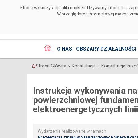
Przejdź do komentarzy
Strona wykorzystuje pliki cookies. Używamy informacji za
W przeglądarce internetowej można zmien
O NAS
OBSZARY DZIAŁALNOŚCI
Strona Główna
Konsultacje
Konsultacje zako
>
>
Instrukcja wykonywania n
powierzchniowej fundamen
elektroenergetycznych lini
Wydarzenie realizowane w ramach
Prezentacja zmian w Standardowych Specyfikacja