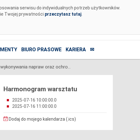
tosowania serwisu do indywidualnych potrzeb użytkowników.
nie Twojej prywatności
przeczytasz tutaj
.
MENTY
BIURO PRASOWE
KARIERA
✉
Instrukcja wykonywania napraw oraz ochrony powierzchniowej fundamentów konstrukcji wsporczych elektroenergetycznych linii najwyższych napięć
Harmonogram warsztatu
2025-07-16 10:00:00.0
2025-07-16 11:00:00.0
Dodaj do mojego kalendarza (.ics)