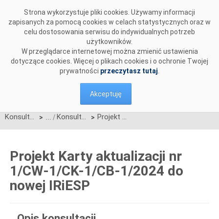
Przejdź do komentarzy
Strona wykorzystuje pliki cookies. Używamy informacji
zapisanych za pomocą cookies w celach statystycznych oraz w
celu dostosowania serwisu do indywidualnych potrzeb
użytkowników.
W przeglądarce internetowej można zmienić ustawienia
dotyczące cookies. Więcej o plikach cookies i o ochronie Twojej
prywatności
przeczytasz tutaj
.
Akceptuję
Konsultacje
Konsultacje zakończone
Projekt Karty aktualizacji nr 1/CW-1/CK-1/CB-1/2024 do nowej IRiESP
>
>
Projekt Karty aktualizacji nr
1/CW-1/CK-1/CB-1/2024 do
nowej IRiESP
Opis konsultacji