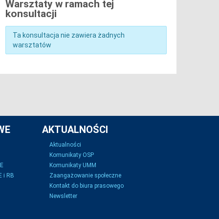
Warsztaty w ramach tej
konsultacji
Ta konsultacja nie zawiera żadnych
warsztatów
WE
AKTUALNOŚCI
Aktualności
Komunikaty OSP
SE
Komunikaty UMM
 i RB
Zaangażowanie społeczne
Kontakt do biura prasowego
Newsletter