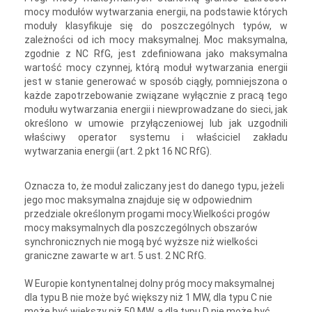
mocy modułów wytwarzania energii, na podstawie których
moduły klasyfikuje się do poszczególnych typów, w
zależności od ich mocy maksymalnej. Moc maksymalna,
zgodnie z NC RfG, jest zdefiniowana jako maksymalna
wartość mocy czynnej, którą moduł wytwarzania energii
jest w stanie generować w sposób ciągły, pomniejszona o
każde zapotrzebowanie związane wyłącznie z pracą tego
modułu wytwarzania energii i niewprowadzane do sieci, jak
określono w umowie przyłączeniowej lub jak uzgodnili
właściwy operator systemu i właściciel zakładu
wytwarzania energii (art. 2 pkt 16 NC RfG).
Oznacza to, że moduł zaliczany jest do danego typu, jeżeli
jego moc maksymalna znajduje się w odpowiednim
przedziale określonym progami mocy.Wielkości progów
mocy maksymalnych dla poszczególnych obszarów
synchronicznych nie mogą być wyższe niż wielkości
graniczne zawarte w art. 5 ust. 2 NC RfG.
W Europie kontynentalnej dolny próg mocy maksymalnej
dla typu B nie może być większy niż 1 MW, dla typu C nie
może być większy niż 50 MW, a dla typu D nie może być