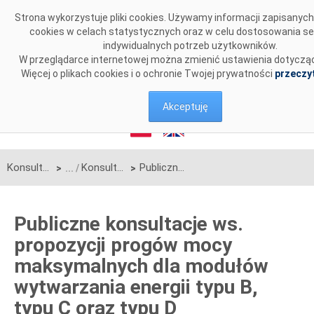
Przejdź do komentarzy
Strona wykorzystuje pliki cookies. Używamy informacji zapisanyc
cookies w celach statystycznych oraz w celu dostosowania se
indywidualnych potrzeb użytkowników.
W przeglądarce internetowej można zmienić ustawienia dotycząc
Więcej o plikach cookies i o ochronie Twojej prywatności
przeczyt
Akceptuję
Konsultacje
Konsultacje zakończone
Publiczne konsultacje ws. propozycji progów mocy maksymalnych dla modułów wytwarzania energii typu B, typu C oraz typu D
>
>
Publiczne konsultacje ws.
propozycji progów mocy
maksymalnych dla modułów
wytwarzania energii typu B,
typu C oraz typu D