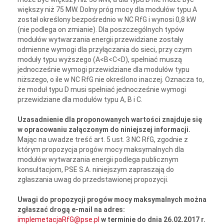
większy niż 75 MW. Dolny próg mocy dla modułów typu A
został określony bezpośrednio w NC RfG i wynosi 0,8 kW
(nie podlega on zmianie). Dla poszczególnych typów
modułów wytwarzania energii przewidziane zostały
odmienne wymogi dla przyłączania do sieci, przy czym
moduły typu wyższego (A<B<C<D), spełniać muszą
jednocześnie wymogi przewidziane dla modułów typu
niższego, o ile w NC RfG nie określono inaczej. Oznacza to,
że moduł typu D musi spełniać jednocześnie wymogi
przewidziane dla modułów typu A, B i C.
Uzasadnienie dla proponowanych wartości znajduje się
w opracowaniu załączonym do niniejszej informacji.
Mając na uwadze treść art. 5 ust. 3 NC RfG, zgodnie z
którym propozycja progów mocy maksymalnych dla
modułów wytwarzania energii podlega publicznym
konsultacjom, PSE S.A. niniejszym zapraszają do
zgłaszania uwag do przedstawionej propozycji.
Uwagi do propozycji progów mocy maksymalnych można
zgłaszać drogą e-mail na adres:
implemetacjaRfG@pse.pl
w terminie do dnia 26.02.2017 r.