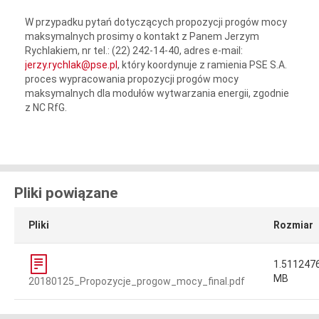
W przypadku pytań dotyczących propozycji progów mocy
maksymalnych prosimy o kontakt z Panem Jerzym
Rychlakiem, nr tel.: (22) 242-14-40, adres e-mail:
jerzy.rychlak@pse.pl
, który koordynuje z ramienia PSE S.A.
proces wypracowania propozycji progów mocy
maksymalnych dla modułów wytwarzania energii, zgodnie
z NC RfG.
Pliki powiązane
Pliki
Rozmiar
1.511247
MB
20180125_Propozycje_progow_mocy_final.pdf