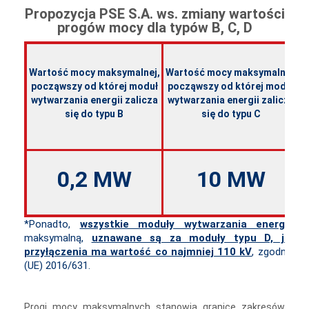
Propozycja PSE S.A. ws. zmiany wartości
progów mocy dla typów B, C, D
Wartość mocy maksymalnej,
Wartość mocy maksymalnej,
W
począwszy od której moduł
począwszy od której moduł
wytwarzania energii zalicza
wytwarzania energii zalicza
w
się do typu B
się do typu C
0,2 MW
10 MW
*Ponadto,
wszystkie moduły wytwarzania energii
, b
maksymalną,
uznawane są za moduły typu D, jeśli 
przyłączenia ma wartość co najmniej 110 kV
, zgodnie z 
(UE) 2016/631.
Progi mocy maksymalnych stanowią granice zakresów