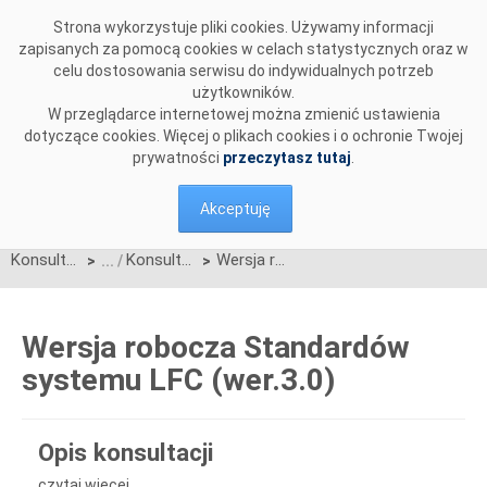
Przejdź do komentarzy
Strona wykorzystuje pliki cookies. Używamy informacji
zapisanych za pomocą cookies w celach statystycznych oraz w
celu dostosowania serwisu do indywidualnych potrzeb
użytkowników.
W przeglądarce internetowej można zmienić ustawienia
dotyczące cookies. Więcej o plikach cookies i o ochronie Twojej
prywatności
przeczytasz tutaj
.
Akceptuję
Konsultacje
Konsultacje zakończone
Wersja robocza Standardów systemu LFC (wer.3.0)
>
>
Wersja robocza Standardów
systemu LFC (wer.3.0)
Opis konsultacji
czytaj więcej...