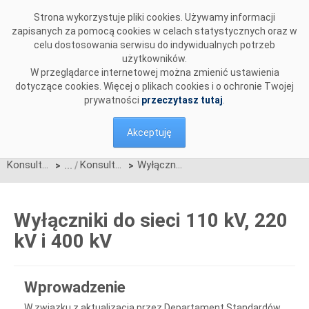
Przejdź do komentarzy
Strona wykorzystuje pliki cookies. Używamy informacji
zapisanych za pomocą cookies w celach statystycznych oraz w
celu dostosowania serwisu do indywidualnych potrzeb
użytkowników.
W przeglądarce internetowej można zmienić ustawienia
dotyczące cookies. Więcej o plikach cookies i o ochronie Twojej
prywatności
przeczytasz tutaj
.
Akceptuję
Konsultacje
Konsultacje zakończone
Wyłączniki do sieci 110 kV, 220 kV i 400 kV
>
>
Wyłączniki do sieci 110 kV, 220
kV i 400 kV
Wprowadzenie
W związku z aktualizacją przez Departament Standardów