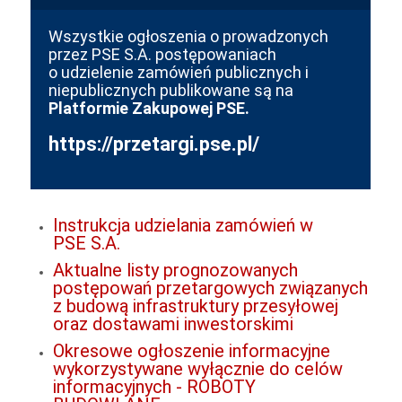
Wszystkie ogłoszenia o prowadzonych
przez PSE S.A. postępowaniach
o udzielenie zamówień publicznych i
niepublicznych publikowane są na
Platformie Zakupowej PSE
.
https://przetargi.pse.pl/
Instrukcja udzielania zamówień w
PSE S.A.
Aktualne listy prognozowanych
postępowań przetargowych związanych
z budową infrastruktury przesyłowej
oraz dostawami inwestorskimi
Okresowe ogłoszenie informacyjne
wykorzystywane wyłącznie do celów
informacyjnych - ROBOTY