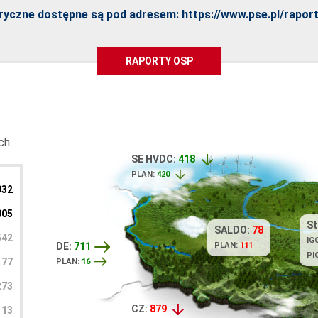
oryczne dostępne są pod adresem:
https://www.pse.pl/rapor
RAPORTY OSP
ch
SE HVDC:
418
PLAN:
420
932
005
St
SALDO:
78
542
IG
PLAN:
111
DE:
711
PI
77
PLAN:
16
273
CZ:
879
113