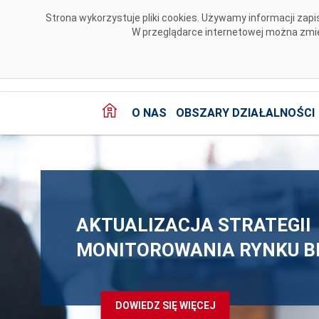
Przejdź do komentarzy
Strona wykorzystuje pliki cookies. Używamy informacji za
W przeglądarce internetowej można zmien
O NAS
OBSZARY DZIAŁALNOŚCI
AKTUALIZACJA STRATEGII
KRAJOWY SYSTEM
MAPRE - PREZENTACJA I N
MONITOROWANIA RYNKU BI
ELEKTROENERGETYCZNY G
SPOTKANIA
FALĘ UP...
DOWIEDZ SIĘ WIĘCEJ
DOWIEDZ SIĘ WIĘCEJ