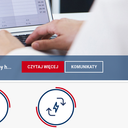
 h...
CZYTAJ WIĘCEJ
KOMUNIKATY