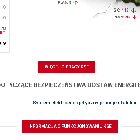
PLAN:
5
0
SK:
413
PLAN:
713
0
78
ORT
019
WIĘCEJ O PRACY KSE
DOTYCZĄCE BEZPIECZEŃSTWA DOSTAW ENERGII 
System elektroenergetyczny pracuje stabilnie.
INFORMACJA O FUNKCJONOWANIU KSE