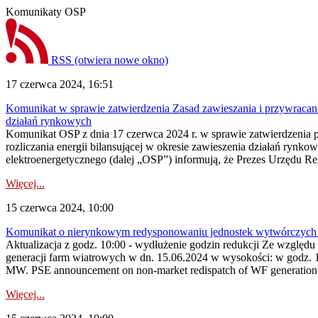
Komunikaty OSP
RSS
(otwiera nowe okno)
17 czerwca 2024, 16:51
Komunikat w sprawie zatwierdzenia Zasad zawieszania i przywracania
działań rynkowych
Komunikat OSP z dnia 17 czerwca 2024 r. w sprawie zatwierdzenia p
rozliczania energii bilansującej w okresie zawieszenia działań rynk
elektroenergetycznego (dalej „OSP”) informują, że Prezes Urzędu R
Więcej...
15 czerwca 2024, 10:00
Komunikat o nierynkowym redysponowaniu jednostek wytwórczych 
Aktualizacja z godz. 10:00 - wydłużenie godzin redukcji Ze wzglę
generacji farm wiatrowych w dn. 15.06.2024 w wysokości: w godz. 
MW. PSE announcement on non-market redispatch of WF generation.
Więcej...