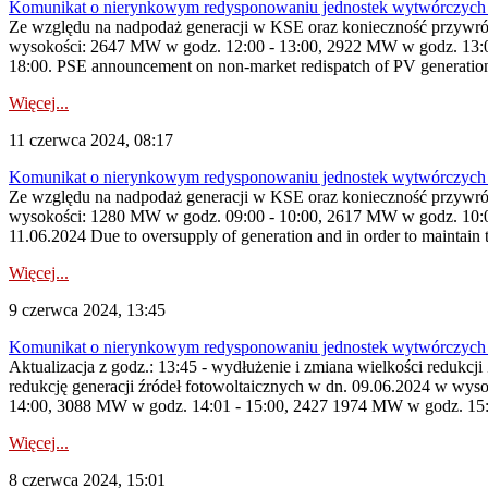
Komunikat o nierynkowym redysponowaniu jednostek wytwórczych
Ze względu na nadpodaż generacji w KSE oraz konieczność przywróc
wysokości: 2647 MW w godz. 12:00 - 13:00, 2922 MW w godz. 13:0
18:00. PSE announcement on non-market redispatch of PV generation 
Więcej...
11 czerwca 2024, 08:17
Komunikat o nierynkowym redysponowaniu jednostek wytwórczych
Ze względu na nadpodaż generacji w KSE oraz konieczność przywróc
wysokości: 1280 MW w godz. 09:00 - 10:00, 2617 MW w godz. 10:00
11.06.2024 Due to oversupply of generation and in order to maintain t
Więcej...
9 czerwca 2024, 13:45
Komunikat o nierynkowym redysponowaniu jednostek wytwórczych 
Aktualizacja z godz.: 13:45 - wydłużenie i zmiana wielkości redu
redukcję generacji źródeł fotowoltaicznych w dn. 09.06.2024 w w
14:00, 3088 MW w godz. 14:01 - 15:00, 2427 1974 MW w godz. 15:01
Więcej...
8 czerwca 2024, 15:01