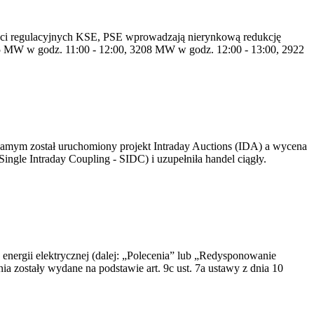
ości regulacyjnych KSE, PSE wprowadzają nierynkową redukcję
35 MW w godz. 11:00 - 12:00, 3208 MW w godz. 12:00 - 13:00, 2922
 samym został uruchomiony projekt Intraday Auctions (IDA) a wycena
ingle Intraday Coupling - SIDC) i uzupełniła handel ciągły.
 energii elektrycznej (dalej: „Polecenia” lub „Redysponowanie
a zostały wydane na podstawie art. 9c ust. 7a ustawy z dnia 10