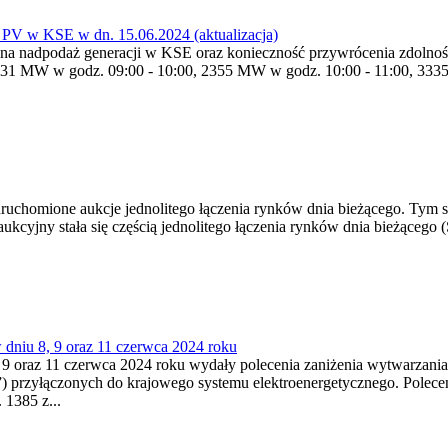
PV w KSE w dn. 15.06.2024 (aktualizacja)
du na nadpodaż generacji w KSE oraz konieczność przywrócenia zdoln
 1631 MW w godz. 09:00 - 10:00, 2355 MW w godz. 10:00 - 11:00, 33
 uruchomione aukcje jednolitego łączenia rynków dnia bieżącego. Tym
cyjny stała się częścią jednolitego łączenia rynków dnia bieżącego (S
dniu 8, 9 oraz 11 czerwca 2024 roku
, 9 oraz 11 czerwca 2024 roku wydały polecenia zaniżenia wytwarzania
”) przyłączonych do krajowego systemu elektroenergetycznego. Poleceni
 1385 z...