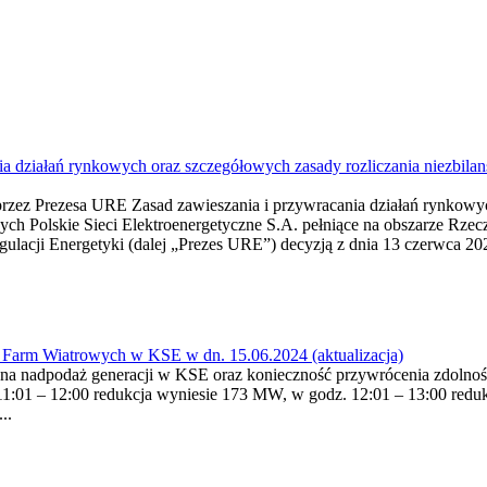
 działań rynkowych oraz szczegółowych zasady rozliczania niezbilansow
rzez Prezesa URE Zasad zawieszania i przywracania działań rynkowyc
owych Polskie Sieci Elektroenergetyczne S.A. pełniące na obszarze Rzec
egulacji Energetyki (dalej „Prezes URE”) decyzją z dnia 13 czerwca 
Farm Wiatrowych w KSE w dn. 15.06.2024 (aktualizacja)
du na nadpodaż generacji w KSE oraz konieczność przywrócenia zdoln
11:01 – 12:00 redukcja wyniesie 173 MW, w godz. 12:01 – 13:00 redu
..