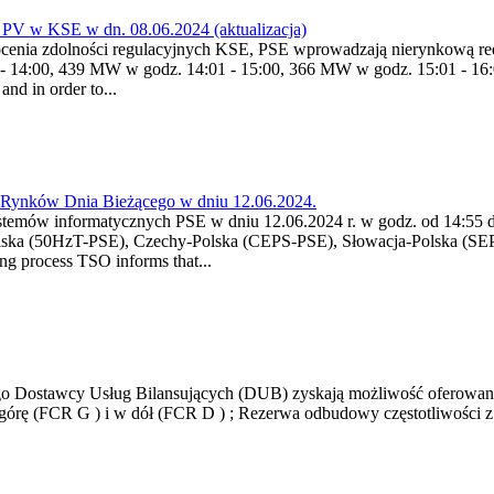
PV w KSE w dn. 08.06.2024 (aktualizacja)
enia zdolności regulacyjnych KSE, PSE wprowadzają nierynkową redu
 14:00, 439 MW w godz. 14:01 - 15:00, 366 MW w godz. 15:01 - 16:0
nd in order to...
a Rynków Dnia Bieżącego w dniu 12.06.2024.
stemów informatycznych PSE w dniu 12.06.2024 r. w godz. od 14:55 d
lska (50HzT-PSE), Czechy-Polska (CEPS-PSE), Słowacja-Polska (SEP
g process TSO informs that...
o Dostawcy Usług Bilansujących (DUB) zyskają możliwość oferowania k
w górę (FCR G ) i w dół (FCR D ) ; Rezerwa odbudowy częstotliwości 