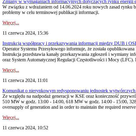
Zmiany w wymaganiach informacyjnych dotyczących rynku energii e
W związku z wdrażaniem od 14.06.2024 roku nowych zasad rynku bi
problemy w celu terminowej publikacji informacji.
Więcej...
11 czerwca 2024, 15:36
Instrukcja współpracy i przekazywania informacji między DUB i O
Operator Systemu Przesyłowego informuje, że została opublikowana
Instrukcja przedstawia kanały przekazywania zgłoszeń i wymiany 
oraz System Automatycznej Regulacji Częstotliwości i Mocy (LFC). Pr
Więcej...
11 czerwca 2024, 11:01
Komunikat o nierynkowym redysponowaniu jednostek wytwórczych
Ze względu na nadpodaż generacji w KSE oraz konieczność przywró
510 MW w godz. 13:00 - 14:00, 618 MW w godz. 14:00 - 15:00, 328
oversupply of generation and in order to maintain the required reserve
Więcej...
11 czerwca 2024, 10:52