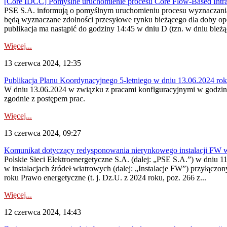
[Core IDCC] Pomyślne uruchomienie procesu Core Flow-Based Intra
PSE S.A. informują o pomyślnym uruchomieniu procesu wyznaczania 
będą wyznaczane zdolności przesyłowe rynku bieżącego dla doby op
publikacja ma nastąpić do godziny 14:45 w dniu D (tzn. w dniu bieżą
Więcej...
13 czerwca 2024, 12:35
Publikacja Planu Koordynacyjnego 5-letniego w dniu 13.06.2024 ro
W dniu 13.06.2024 w związku z pracami konfiguracyjnymi w godzina
zgodnie z postępem prac.
Więcej...
13 czerwca 2024, 09:27
Komunikat dotyczący redysponowania nierynkowego instalacji FW w
Polskie Sieci Elektroenergetyczne S.A. (dalej: „PSE S.A.”) w dniu 
w instalacjach źródeł wiatrowych (dalej: „Instalacje FW”) przyłączo
roku Prawo energetyczne (t. j. Dz.U. z 2024 roku, poz. 266 z...
Więcej...
12 czerwca 2024, 14:43