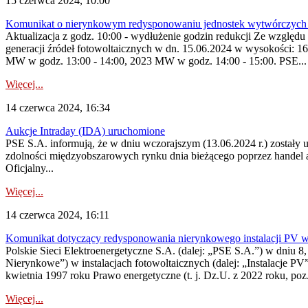
15 czerwca 2024, 10:00
Komunikat o nierynkowym redysponowaniu jednostek wytwórczych 
Aktualizacja z godz. 10:00 - wydłużenie godzin redukcji Ze wzglę
generacji źródeł fotowoltaicznych w dn. 15.06.2024 w wysokości:
MW w godz. 13:00 - 14:00, 2023 MW w godz. 14:00 - 15:00. PSE...
Więcej...
14 czerwca 2024, 16:34
Aukcje Intraday (IDA) uruchomione
PSE S.A. informują, że w dniu wczorajszym (13.06.2024 r.) zostały
zdolności międzyobszarowych rynku dnia bieżącego poprzez handel auk
Oficjalny...
Więcej...
14 czerwca 2024, 16:11
Komunikat dotyczący redysponowania nierynkowego instalacji PV w 
Polskie Sieci Elektroenergetyczne S.A. (dalej: „PSE S.A.”) w dniu 8
Nierynkowe”) w instalacjach fotowoltaicznych (dalej: „Instalacje PV
kwietnia 1997 roku Prawo energetyczne (t. j. Dz.U. z 2022 roku, poz.
Więcej...