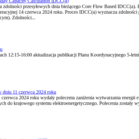
day Capacity Calculation IDCC(a)
zdolności przesyłowych dnia bieżącego Core Flow Based IDCC(a). Pi
eracyjnej 14 czerwca 2024 roku. Proces IDCC(a) wyznacza zdolności p
cym). Zdolności...
ku
ch 12:15-16:00 aktualizacja publikacji Planu Koordynacyjnego 5-let
 dniu 11 czerwca 2024 roku
11 czerwca 2024 roku wydały polecenia zaniżenia wytwarzania energii 
nych do krajowego systemu elektroenergetycznego. Polecenia zostały wy