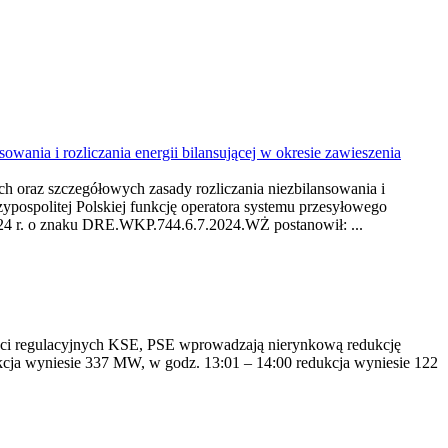
ania i rozliczania energii bilansującej w okresie zawieszenia
h oraz szczegółowych zasady rozliczania niezbilansowania i
zypospolitej Polskiej funkcję operatora systemu przesyłowego
2024 r. o znaku DRE.WKP.744.6.7.2024.WŻ postanowił: ...
ości regulacyjnych KSE, PSE wprowadzają nierynkową redukcję
kcja wyniesie 337 MW, w godz. 13:01 – 14:00 redukcja wyniesie 122