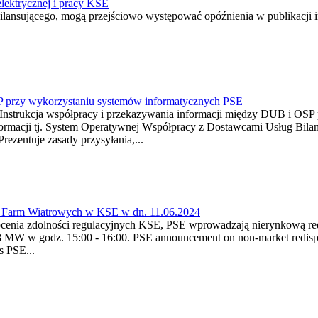
lektrycznej i pracy KSE
lansującego, mogą przejściowo występować opóźnienia w publikacji 
SP przy wykorzystaniu systemów informatycznych PSE
 Instrukcja współpracy i przekazywania informacji między DUB i OSP
informacji tj. System Operatywnej Współpracy z Dostawcami Usług B
ezentuje zasady przysyłania,...
 Farm Wiatrowych w KSE w dn. 11.06.2024
cenia zdolności regulacyjnych KSE, PSE wprowadzają nierynkową red
 MW w godz. 15:00 - 16:00. PSE announcement on non-market redispa
s PSE...