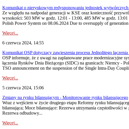
Komunikat o nierynkowym redysponowaniu jednostek wytwórczych 
Ze względu na nadpodaż generacji w KSE oraz konieczność przywróc
wysokości: 503 MW w godz. 12:01 - 13:00, 485 MW w godz. 13:01 -
Polish Power System on 08.06.2024 Due to oversupply of generation a
Więcej...
6 czerwca 2024, 14:55
Komunikat OSP dotyczący zawieszenia procesu Jednolitego łączeni
OSP informuje, że z uwagi na zaplanowane prace modernizacyjne sy
łączenia Rynków Dnia Bieżącego (SIDC) na granicach: Niemcy - Po
TSO announcement on the suspension of the Single Intra-Day Couplin
Więcej...
5 czerwca 2024, 15:06
Zmiany na rynku bilansującym - Monitorowanie rynku bilansującego
Wraz z wejściem w życie drugiego etapu Reformy rynku bilansująceg
bilansująca; Moce bilansujące: Rezerwa utrzymania częstotliwości 
Rezerwa odbudowy...
Więcej...