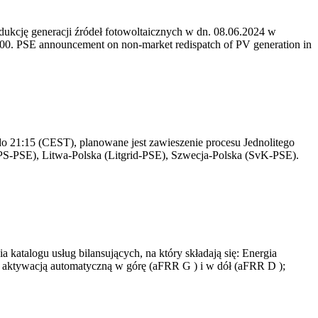
kcję generacji źródeł fotowoltaicznych w dn. 08.06.2024 w
0. PSE announcement on non-market redispatch of PV generation in
o 21:15 (CEST), planowane jest zawieszenie procesu Jednolitego
S-PSE), Litwa-Polska (Litgrid-PSE), Szwecja-Polska (SvK-PSE).
atalogu usług bilansujących, na który składają się: Energia
z aktywacją automatyczną w górę (aFRR G ) i w dół (aFRR D );