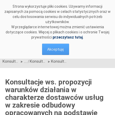
Przejdź do komentarzy
Strona wykorzystuje pliki cookies. Używamy informacji
zapisanych za pomocą cookies w celach statystycznych oraz w
celu dostosowania serwisu do indywidualnych potrzeb
użytkowników.
W przeglądarce internetowej można zmienić ustawienia
dotyczące cookies. Więcej o plikach cookies i o ochronie Twojej
prywatności
przeczytasz tutaj
.
Akceptuję
Konsultacje
Konsultacje zakończone
Konsultacje ws. propozycji warunków działania w charakterze dostawców usług w zakresie odbudowy opracowanych na podstawie Rozporządzenia Komisji (UE) 2017/2196 z dnia 24 listopada 2017 r. ustanawiającego kodeks sieci dotyczący stanu zagrożenia i stanu odbudowy systemów elektroenergetycznych (Kodeks NC ER).
>
>
Konsultacje ws. propozycji
warunków działania w
charakterze dostawców usług
w zakresie odbudowy
opracowanych na podstawie