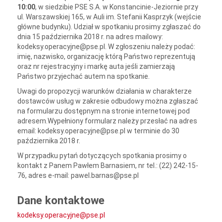
10:00
, w siedzibie PSE S.A. w Konstancinie-Jeziornie przy
ul. Warszawskiej 165, w Auli im. Stefanii Kasprzyk (wejście
główne budynku). Udział w spotkaniu prosimy zgłaszać do
dnia 15 października 2018 r. na adres mailowy:
kodeksy.operacyjne@pse.pl. W zgłoszeniu należy podać:
imię, nazwisko, organizację którą Państwo reprezentują
oraz nr rejestracyjny i markę auta jeśli zamierzają
Państwo przyjechać autem na spotkanie.
Uwagi do propozycji warunków działania w charakterze
dostawców usług w zakresie odbudowy można zgłaszać
na formularzu dostępnym na stronie internetowej pod
adresem.Wypełniony formularz należy przesłać na adres
email: kodeksy.operacyjne@pse.pl w terminie do 30
października 2018 r.
W przypadku pytań dotyczących spotkania prosimy o
kontakt z Panem Pawłem Barnasiem, nr tel.: (22) 242-15-
76, adres e-mail: pawel.barnas@pse.pl
Dane kontaktowe
kodeksy.operacyjne@pse.pl