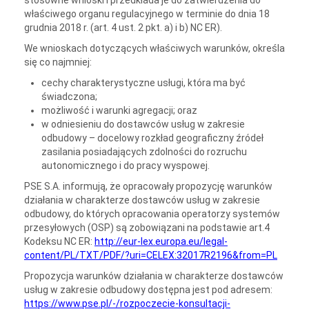
stosowne wnioski i przedkłada je do zatwierdzenia do
właściwego organu regulacyjnego w terminie do dnia 18
grudnia 2018 r. (art. 4 ust. 2 pkt. a) i b) NC ER).
We wnioskach dotyczących właściwych warunków, określa
się co najmniej:
cechy charakterystyczne usługi, która ma być
świadczona;
możliwość i warunki agregacji; oraz
w odniesieniu do dostawców usług w zakresie
odbudowy – docelowy rozkład geograficzny źródeł
zasilania posiadających zdolności do rozruchu
autonomicznego i do pracy wyspowej.
PSE S.A. informują, że opracowały propozycję warunków
działania w charakterze dostawców usług w zakresie
odbudowy, do których opracowania operatorzy systemów
przesyłowych (OSP) są zobowiązani na podstawie art.4
Kodeksu NC ER:
http://eur-lex.europa.eu/legal-
content/PL/TXT/PDF/?uri=CELEX:32017R2196&from=PL
Propozycja warunków działania w charakterze dostawców
usług w zakresie odbudowy dostępna jest pod adresem:
https://www.pse.pl/-/rozpoczecie-konsultacji-