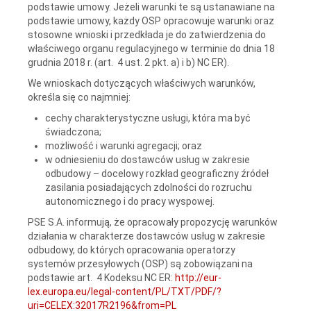
podstawie umowy. Jeżeli warunki te są ustanawiane na
podstawie umowy, każdy OSP opracowuje warunki oraz
stosowne wnioski i przedkłada je do zatwierdzenia do
właściwego organu regulacyjnego w terminie do dnia 18
grudnia 2018 r. (art. 4 ust. 2 pkt. a) i b) NC ER).
We wnioskach dotyczących właściwych warunków,
określa się co najmniej:
cechy charakterystyczne usługi, która ma być
świadczona;
możliwość i warunki agregacji; oraz
w odniesieniu do dostawców usług w zakresie
odbudowy – docelowy rozkład geograficzny źródeł
zasilania posiadających zdolności do rozruchu
autonomicznego i do pracy wyspowej.
PSE S.A. informują, że opracowały propozycję warunków
działania w charakterze dostawców usług w zakresie
odbudowy, do których opracowania operatorzy
systemów przesyłowych (OSP) są zobowiązani na
podstawie art. 4 Kodeksu NC ER:
http://eur-
lex.europa.eu/legal-content/PL/TXT/PDF/?
uri=CELEX:32017R2196&from=PL