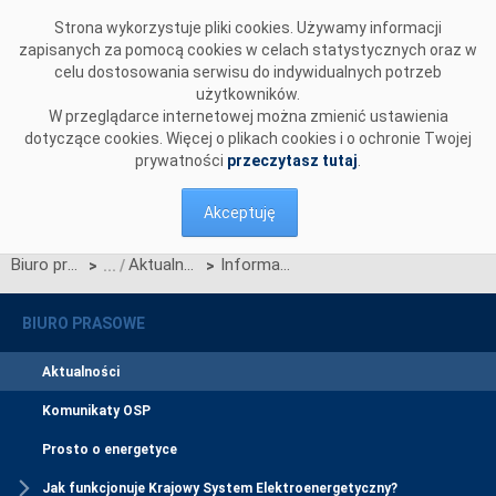
Przejdź do komentarzy
Strona wykorzystuje pliki cookies. Używamy informacji
zapisanych za pomocą cookies w celach statystycznych oraz w
celu dostosowania serwisu do indywidualnych potrzeb
użytkowników.
W przeglądarce internetowej można zmienić ustawienia
dotyczące cookies. Więcej o plikach cookies i o ochronie Twojej
prywatności
przeczytasz tutaj
.
Akceptuję
Biuro prasowe
Aktualności
Informacja dotycząca rozpoczęcia konsultacji
>
>
BIURO PRASOWE
Aktualności
Komunikaty OSP
Prosto o energetyce
Jak funkcjonuje Krajowy System Elektroenergetyczny?