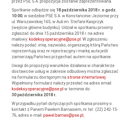
przez PSE S.A. propozycja zostanie zaprezentowana.
Spotkanie odbędzie się
18 października 2018 r. o godz.
10:00
, w siedzibie PSE S.A. w Konstancinie-Jeziornie przy
ul. Warszawskiej 165, w Auli im. Stefanii Kasprzyk
(wejście główne budynku). Udział w spotkaniu prosimy
zgłaszać do dnia 15 października 2018 r. na adres
mailowy:
kodeksy.operacyjne@pse.pl
. W zgłoszeniu
należy podać: imię, nazwisko, organizację którą Państwo
reprezentują oraz nr rejestracyjny i markę auta jeśli
zamierzają Państwo przyjechać autem na spotkanie.
Uwagi do propozycji warunków działania w charakterze
dostawców usług w zakresie odbudowy można zgłaszać
na formularzu dostępnym na
stronie internetowej
.
Wypełniony formularz należy przesłać na adres email:
kodeksy.operacyjne@pse.pl
w terminie do
30 października 2018 r.
W przypadku pytań dotyczących spotkania prosimy o
kontakt z Panem Pawłem Barnasiem, nr tel.: (22) 242-15-
76, adres e-mail:
pawel.barnas@pse.pl
.