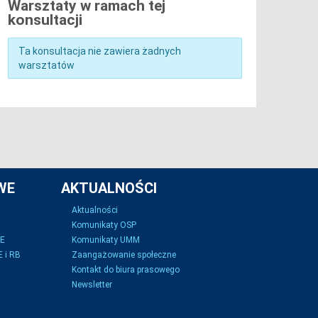
Warsztaty w ramach tej
konsultacji
Ta konsultacja nie zawiera żadnych
warsztatów
WE
AKTUALNOŚCI
Aktualności
Komunikaty OSP
SE
Komunikaty UMM
 i RB
Zaangażowanie społeczne
Kontakt do biura prasowego
Newsletter