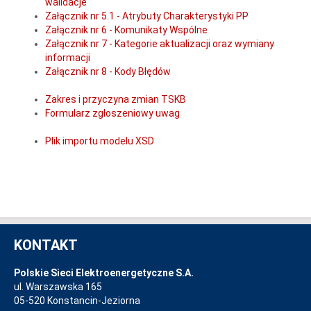
walidacje
Załącznik nr 5.1 - Atrybuty Charakterystyki PP
Załącznik nr 6 - Komunikaty Wspólne
Załącznik nr 7 - Kategorie aktualizacji oraz wymiany
informacji
Załącznik nr 8 - Kody Błędów
Zakres i przyczyna zmian TSKB
Formularz zgłoszeniowy uwag
Plik importu modelu XSD
KONTAKT
Polskie Sieci Elektroenergetyczne S.A.
ul. Warszawska 165
05-520 Konstancin-Jeziorna