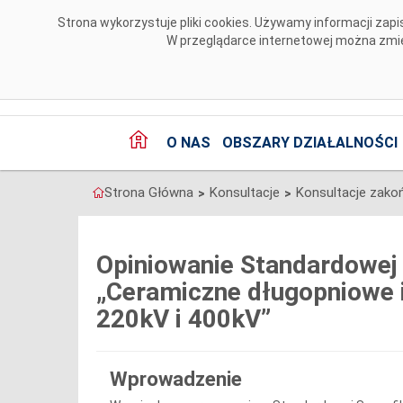
Przejdź do komentarzy
Strona wykorzystuje pliki cookies. Używamy informacji za
W przeglądarce internetowej można zmien
O NAS
OBSZARY DZIAŁALNOŚCI
Strona Główna
Konsultacje
Konsultacje zako
>
>
Opiniowanie Standardowej 
„Ceramiczne długopniowe i
220kV i 400kV”
Wprowadzenie