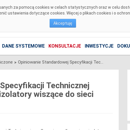
pisanych za pomocą cookies w celach statystycznych oraz w celu dos
ić ustawienia dotyczące cookies. Więcej o plikach cookies i o ochro
Akceptuję
DANE SYSTEMOWE
KONSULTACJE
INWESTYCJE
DOKU
ńczone
Opiniowanie Standardowej Specyfikacji Technicznej „Ceramiczne długopniowe izolatory wiszące do sieci 220kV i 400kV”
>
Specyfikacji Technicznej
zolatory wiszące do sieci