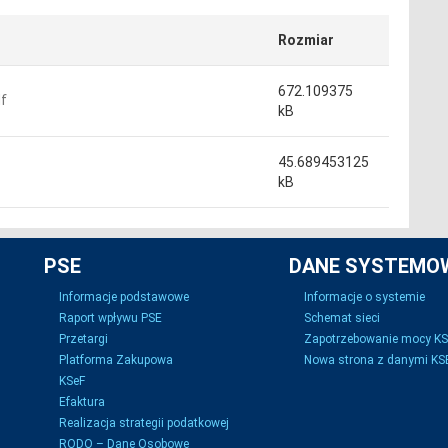
Rozmiar
672.109375
f
kB
45.689453125
kB
PSE
DANE SYSTEMO
Informacje podstawowe
Informacje o systemie
Raport wpływu PSE
Schemat sieci
Przetargi
Zapotrzebowanie mocy K
Platforma Zakupowa
Nowa strona z danymi KSE
KSeF
Efaktura
Realizacja strategii podatkowej
RODO – Dane Osobowe