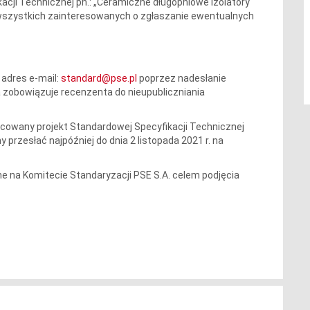
cji Technicznej pn.: „Ceramiczne długopniowe izolatory
 wszystkich zainteresowanych o zgłaszanie ewentualnych
 adres e-mail:
standard@pse.pl
poprzez nadesłanie
a zobowiązuje recenzenta do nieupubliczniania
cowany projekt Standardowej Specyfikacji Technicznej
przesłać najpóźniej do dnia 2 listopada 2021 r. na
 na Komitecie Standaryzacji PSE S.A. celem podjęcia