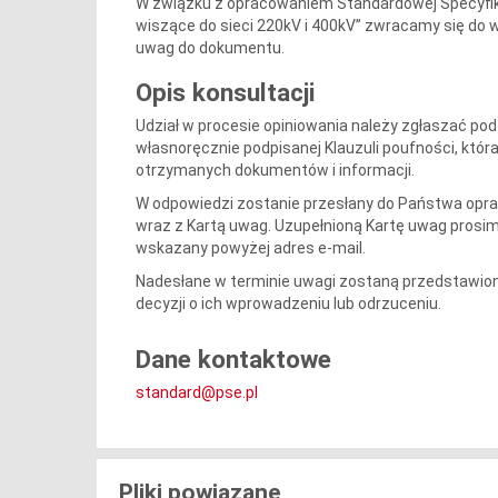
W związku z opracowaniem Standardowej Specyfika
wiszące do sieci 220kV i 400kV” zwracamy się do
uwag do dokumentu.
Opis konsultacji
Udział w procesie opiniowania należy zgłaszać pod
własnoręcznie podpisanej Klauzuli poufności, któr
otrzymanych dokumentów i informacji.
W odpowiedzi zostanie przesłany do Państwa opra
wraz z Kartą uwag. Uzupełnioną Kartę uwag prosimy 
wskazany powyżej adres e-mail.
Nadesłane w terminie uwagi zostaną przedstawione
decyzji o ich wprowadzeniu lub odrzuceniu.
Dane kontaktowe
standard@pse.pl
Pliki powiązane