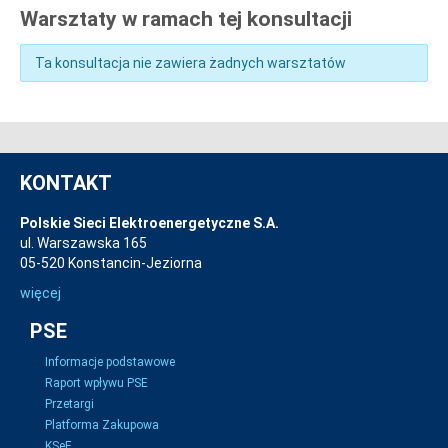
Warsztaty w ramach tej konsultacji
Ta konsultacja nie zawiera żadnych warsztatów
KONTAKT
Polskie Sieci Elektroenergetyczne S.A.
ul. Warszawska 165
05-520 Konstancin-Jeziorna
więcej
PSE
Informacje podstawowe
Raport wpływu PSE
Przetargi
Platforma Zakupowa
KSeF