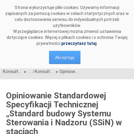
Przejdź do komentarzy
Strona wykorzystuje pliki cookies. Używamy informacji
zapisanych za pomocą cookies w celach statystycznych oraz w
celu dostosowania serwisu do indywidualnych potrzeb
użytkowników.
W przeglądarce internetowej można zmienić ustawienia
dotyczące cookies. Więcej o plikach cookies i o ochronie Twojej
prywatności
przeczytasz tutaj
.
Akceptuję
Konsultacje
Konsultacje zakończone
Opiniowanie Standardowej Specyfikacji Technicznej „Standard budowy Systemu Sterowania i Nadzoru (SSiN) w stacjach elektroenergetycznych”
>
>
Opiniowanie Standardowej
Specyfikacji Technicznej
„Standard budowy Systemu
Sterowania i Nadzoru (SSiN) w
stacjach