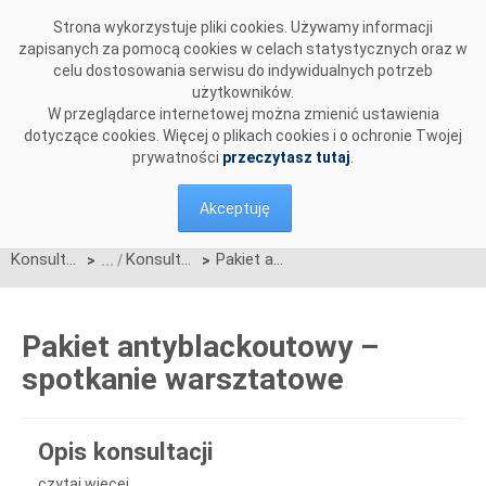
Przejdź do komentarzy
Strona wykorzystuje pliki cookies. Używamy informacji
zapisanych za pomocą cookies w celach statystycznych oraz w
celu dostosowania serwisu do indywidualnych potrzeb
użytkowników.
W przeglądarce internetowej można zmienić ustawienia
dotyczące cookies. Więcej o plikach cookies i o ochronie Twojej
prywatności
przeczytasz tutaj
.
Akceptuję
Konsultacje
Konsultacje zakończone
Pakiet antyblackoutowy – spotkanie warsztatowe
>
>
Pakiet antyblackoutowy –
spotkanie warsztatowe
Opis konsultacji
czytaj więcej...