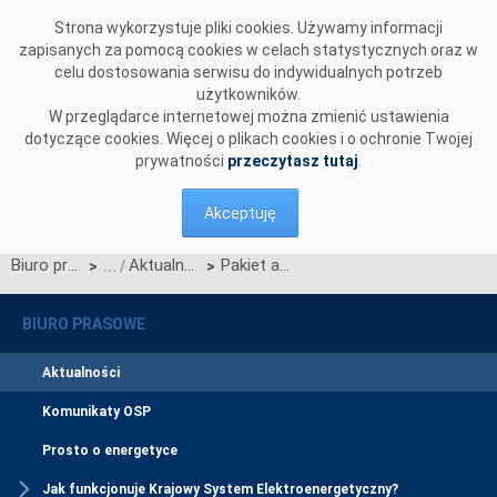
Przejdź do komentarzy
Strona wykorzystuje pliki cookies. Używamy informacji
zapisanych za pomocą cookies w celach statystycznych oraz w
celu dostosowania serwisu do indywidualnych potrzeb
użytkowników.
W przeglądarce internetowej można zmienić ustawienia
dotyczące cookies. Więcej o plikach cookies i o ochronie Twojej
prywatności
przeczytasz tutaj
.
Akceptuję
Biuro prasowe
Aktualności
Pakiet antyblackoutowy – spotkanie warsztatowe (prezentacje)
>
>
BIURO PRASOWE
Aktualności
Komunikaty OSP
Prosto o energetyce
Jak funkcjonuje Krajowy System Elektroenergetyczny?