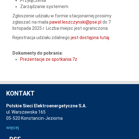
Przyłączenia
Zarządzanie systemem.
Zgłoszenie udziału w formie stacjonarnej prosimy
zgłaszać na maila
pawel.leszczynski@pse.pl
do 7
listopada 2025 r. Liczba miejsc jest ograniczona.
Rejestracja udziału zdalnego
jest dostępna tutaj
Dokumenty do pobrania:
Prezentacje ze spotkania.7z
KONTAKT
Polskie Sieci Elektroenergetyczne S.A.
ul. Warszawska 165
05-520 Konstancin-Jeziorna
więcej