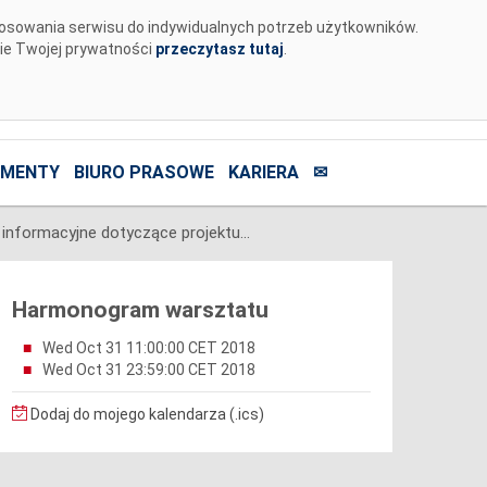
tosowania serwisu do indywidualnych potrzeb użytkowników.
nie Twojej prywatności
przeczytasz tutaj
.
MENTY
BIURO PRASOWE
KARIERA
✉
Spotkanie informacyjne dotyczące projektu Karty aktualizacji nr CB/21/2018 IRiESP - Bilansowanie
Harmonogram warsztatu
Wed Oct 31 11:00:00 CET 2018
Wed Oct 31 23:59:00 CET 2018
Dodaj do mojego kalendarza (.ics)