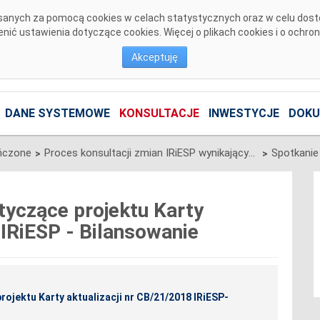
pisanych za pomocą cookies w celach statystycznych oraz w celu dos
ić ustawienia dotyczące cookies. Więcej o plikach cookies i o ochro
Akceptuję
DANE SYSTEMOWE
KONSULTACJE
INWESTYCJE
DOKU
ńczone
Proces konsultacji zmian IRiESP wynikających z projektu Karty aktualizacji nr CB/21/2018 IRiESP- Bilansowanie
>
>
tyczące projektu Karty
 IRiESP - Bilansowanie
rojektu Karty aktualizacji nr CB/21/2018 IRiESP-