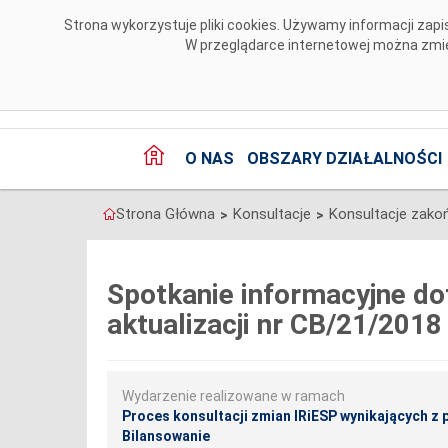
Przejdź do komentarzy
Strona wykorzystuje pliki cookies. Używamy informacji za
W przeglądarce internetowej można zmien
O NAS
OBSZARY DZIAŁALNOŚCI
Strona Główna
Konsultacje
Konsultacje zako
>
>
Spotkanie informacyjne do
aktualizacji nr CB/21/2018
Wydarzenie realizowane w ramach
Proces konsultacji zmian IRiESP wynikających z p
Bilansowanie