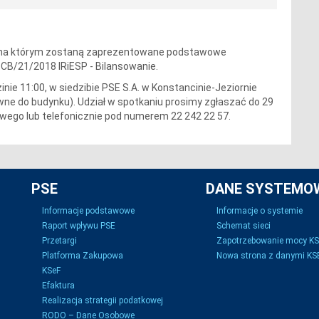
, na którym zostaną zaprezentowane podstawowe
nr CB/21/2018 IRiESP - Bilansowanie
.
inie 11:00, w siedzibie PSE S.A. w Konstancinie-Jeziornie
łówne do budynku). Udział w spotkaniu prosimy zgłaszać do 29
owego
lub telefonicznie pod numerem 22 242 22 57.
PSE
DANE SYSTEMO
Informacje podstawowe
Informacje o systemie
Raport wpływu PSE
Schemat sieci
Przetargi
Zapotrzebowanie mocy K
Platforma Zakupowa
Nowa strona z danymi KSE
KSeF
Efaktura
Realizacja strategii podatkowej
RODO – Dane Osobowe